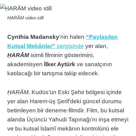
ḤARĀM video still
Cynthia Madansky
’nin halen
“Paylaşılan
Kutsal Mekânlar”
sergisinde
yer alan,
ḤARĀM
isimli filminin gösterimini,
akademisyen
İlker Aytürk
ve sanatçının
katılacağı bir tartışma takip edecek.
ḤARĀM,
Kudüs’ün Eski Şehir bölgesi içinde
yer alan Harem-üş Şerif’deki güncel durumu
betimleyen bir deneme-filmdir. Film, bu kutsal
alanda Üçüncü Yahudi Tapınağı’nı inşa etmeyi
ve bu kutsal İslamî mekânın kontrolünü ele