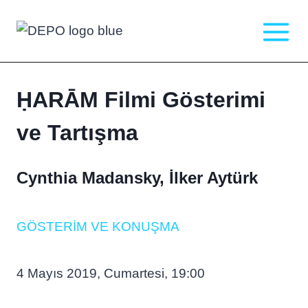
Skip
to
content
ḤARĀM Filmi Gösterimi
ve Tartışma
Cynthia Madansky, İlker Aytürk
GÖSTERIM VE KONUŞMA
4 Mayıs 2019, Cumartesi, 19:00