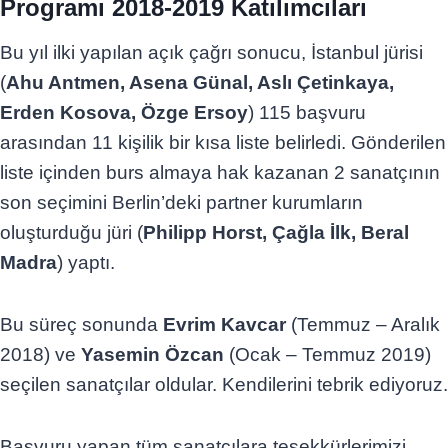
Programı 2018-2019 Katılımcıları
Bu yıl ilki yapılan açık çağrı sonucu, İstanbul jürisi
(
Ahu Antmen, Asena Günal, Aslı Çetinkaya,
Erden Kosova, Özge Ersoy
) 115 başvuru
arasından 11 kişilik bir kısa liste belirledi. Gönderilen
liste içinden burs almaya hak kazanan 2 sanatçının
son seçimini Berlin’deki partner kurumların
oluşturduğu jüri (
Philipp Horst, Çağla İlk, Beral
Madra
) yaptı.
Bu süreç sonunda
Evrim Kavcar
(Temmuz – Aralık
2018) ve
Yasemin Özcan
(Ocak – Temmuz 2019)
seçilen sanatçılar oldular. Kendilerini tebrik ediyoruz.
Başvuru yapan tüm sanatçılara teşekkürlerimizi