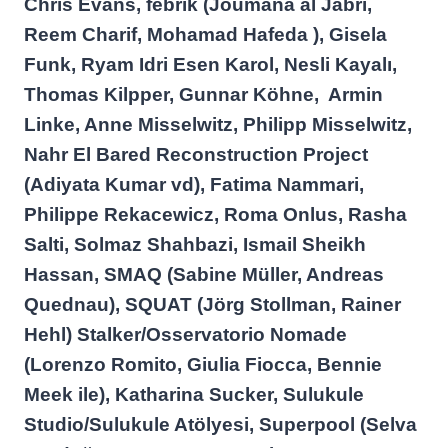
Chris Evans, febrik (Joumana al Jabri,
Reem Charif, Mohamad Hafeda ), Gisela
Funk, Ryam Idri Esen Karol, Nesli Kayalı,
Thomas Kilpper, Gunnar Köhne, Armin
Linke, Anne Misselwitz, Philipp Misselwitz,
Nahr El Bared Reconstruction Project
(Adiyata Kumar vd), Fatima Nammari,
Philippe Rekacewicz, Roma Onlus, Rasha
Salti, Solmaz Shahbazi, Ismail Sheikh
Hassan, SMAQ (Sabine Müller, Andreas
Quednau), SQUAT (Jörg Stollman, Rainer
Hehl) Stalker/Osservatorio Nomade
(Lorenzo Romito, Giulia Fiocca, Bennie
Meek ile), Katharina Sucker, Sulukule
Studio/Sulukule Atölyesi, Superpool (Selva