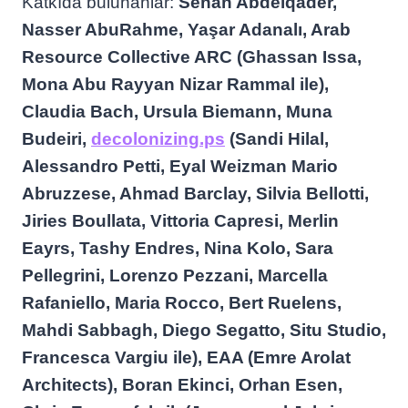
Katkıda bulunanlar:
Senan Abdelqader,
Nasser AbuRahme, Yaşar Adanalı, Arab
Resource Collective ARC (Ghassan Issa,
Mona Abu Rayyan Nizar Rammal ile),
Claudia Bach, Ursula Biemann, Muna
Budeiri,
decolonizing.ps
(Sandi Hilal,
Alessandro Petti, Eyal Weizman Mario
Abruzzese, Ahmad Barclay, Silvia Bellotti,
Jiries Boullata, Vittoria Capresi, Merlin
Eayrs, Tashy Endres, Nina Kolo, Sara
Pellegrini, Lorenzo Pezzani, Marcella
Rafaniello, Maria Rocco, Bert Ruelens,
Mahdi Sabbagh, Diego Segatto, Situ Studio,
Francesca Vargiu ile), EAA (Emre Arolat
Architects), Boran Ekinci, Orhan Esen,