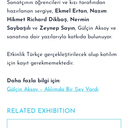
Sanatçının öğrencileri ve kızı tarafından
hazırlanan sergiye,
Ekmel Ertan
,
Nazım
Hikmet Richard Dikbaş
,
Nermin
Saybaşılı
ve
Zeynep Sayın
, Gülçin Aksoy ve
sanatına dair yazılarıyla katkıda bulunuyor.
Etkinlik Türkçe gerçekleştirilecek olup katılım
için kayıt gerekmemektedir.
Daha fazla bilgi için:
Gülçin Aksoy – Aklımda Bir Şey Vardı
RELATED EXHIBITION