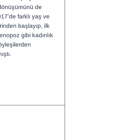
al dönüşümünü de
17’de farklı yaş ve
inden başlayıp, ilk
enopoz gibi kadınlık
öyleşilerden
ıştı.