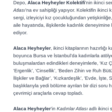
Depo,
Alaca Heyheyler Kolektifi
’nin ikinci se
Atlası
’na ev sahipliği yapıyor. Kolektifin ikinci
sergi, izleyiciyi kız çocukluğundan yetişkinliğe,
aile hayatında, ilişkilerde kadınlık deneyimi
ediyor.
Alaca Heyheyler
, ikinci kitaplarının hazırlığı
boyunca Bursa ve İstanbul’da kadınlarla atölye
buluşmalardan edindikleri deneyimlerle, ‘Kız
‘Ergenlik’, ‘Cinsellik’, ‘Beden Zihin ve Ruh Bü
İlişkiler ve Bağlar’, ‘Kızkardeşlik’, ‘Evde, İşte
başlıklarıyla yedi bölüme ayrılan bir dizi soru 
çevrimiçi araçlarla cevap topladı.
Alaca Heyheyler
’in
Kadınlar Atlası
adlı ikinci 