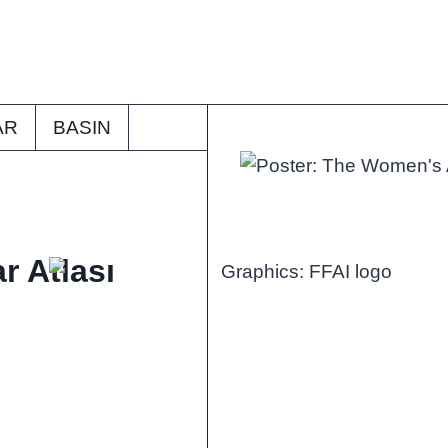
AR
BASIN
r Atlası