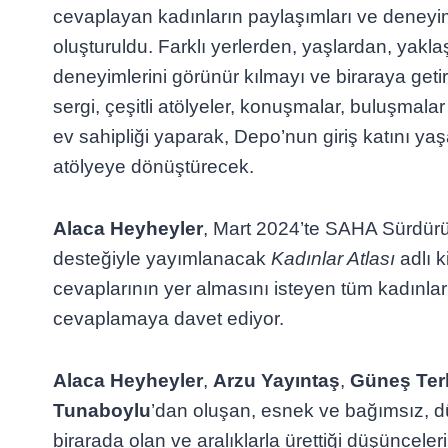
cevaplayan kadınların paylaşımları ve deneyi
oluşturuldu. Farklı yerlerden, yaşlardan, yakl
deneyimlerini görünür kılmayı ve biraraya get
sergi, çeşitli atölyeler, konuşmalar, buluşmala
ev sahipliği yaparak, Depo’nun giriş katını ya
atölyeye dönüştürecek.
Alaca Heyheyler
, Mart 2024’te SAHA Sürdürül
desteğiyle yayımlanacak
Kadınlar Atlası
adlı k
cevaplarının yer almasını isteyen tüm kadınla
cevaplamaya davet ediyor.
Alaca Heyheyler
,
Arzu Yayıntaş
,
Güneş Ter
Tunaboylu
’dan oluşan, esnek ve bağımsız, d
birarada olan ve aralıklarla ürettiği düşünceleri 