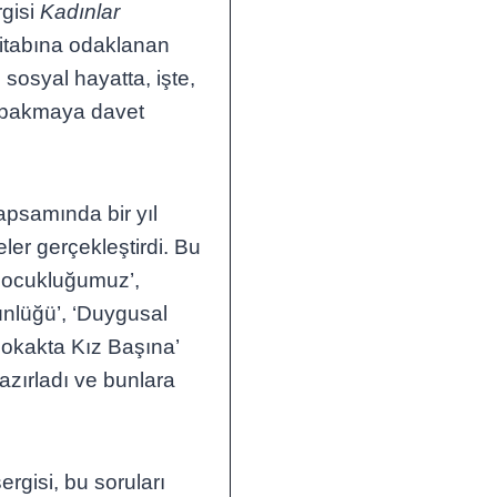
rgisi
Kadınlar
 kitabına odaklanan
 sosyal hayatta, işte,
ne bakmaya davet
 kapsamında bir yıl
ler gerçekleştirdi. Bu
 Çocukluğumuz’,
tünlüğü’, ‘Duygusal
, Sokakta Kız Başına’
hazırladı ve bunlara
sergisi, bu soruları