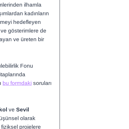
mlerinden ilhamla
aşımlardan kadınların
irmeyi hedefleyen
r ve gösterimlere de
şayan ve üreten bir
ebilirlik Fonu
itaplarında
rı
bu formdaki
soruları
kol
ve
Sevil
üşünsel olarak
fiziksel projelere