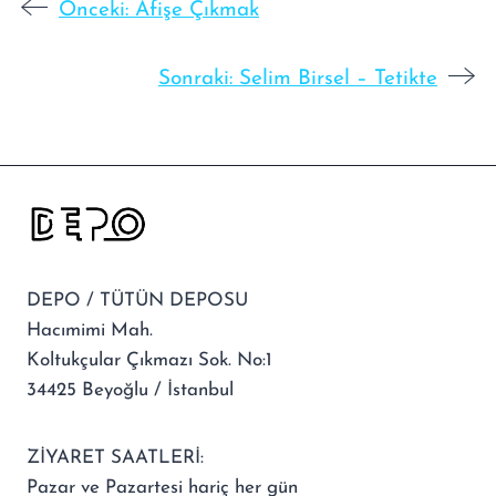
Önceki:
Afişe Çıkmak
Sonraki:
Selim Birsel – Tetikte
DEPO / TÜTÜN DEPOSU
Hacımimi Mah.
Koltukçular Çıkmazı Sok. No:1
34425 Beyoğlu / İstanbul
ZİYARET SAATLERİ:
Pazar ve Pazartesi hariç her gün