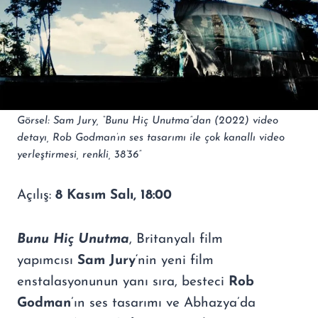
Görsel: Sam Jury, “Bunu Hiç Unutma”dan (2022) video
detayı, Rob Godman’ın ses tasarımı ile çok kanallı video
yerleştirmesi, renkli, 38’36”
Açılış:
8 Kasım Salı, 18:00
Bunu Hiç Unutma
, Britanyalı film
yapımcısı
Sam Jury
‘nin yeni film
enstalasyonunun yanı sıra, besteci
Rob
Godman
’ın ses tasarımı ve Abhazya’da