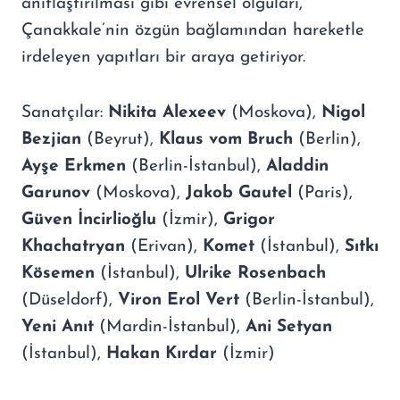
anıtlaştırılması gibi evrensel olguları,
Çanakkale’nin özgün bağlamından hareketle
irdeleyen yapıtları bir araya getiriyor.
Sanatçılar:
Nikita Alexeev
(Moskova),
Nigol
Bezjian
(Beyrut),
Klaus vom Bruch
(Berlin),
Ayşe Erkmen
(Berlin-İstanbul),
Aladdin
Garunov
(Moskova),
Jakob Gautel
(Paris),
Güven İncirlioğlu
(İzmir),
Grigor
Khachatryan
(Erivan),
Komet
(İstanbul),
Sıtkı
Kösemen
(İstanbul),
Ulrike Rosenbach
(Düseldorf),
Viron Erol Vert
(Berlin-İstanbul),
Yeni Anıt
(Mardin-İstanbul),
Ani Setyan
(İstanbul),
Hakan Kırdar
(İzmir)