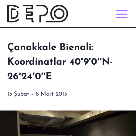
Skip
to
content
Çanakkale Bienali:
Koordinatlar 40°9′0″N-
26°24′0″E
13 Şubat – 8 Mart 2015