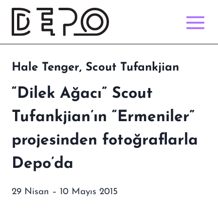
Skip
to
content
Hale Tenger, Scout Tufankjian
“Dilek Ağacı” Scout
Tufankjian’ın “Ermeniler”
projesinden fotoğraflarla
Depo’da
29 Nisan – 10 Mayıs 2015