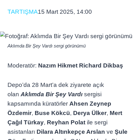
TARTIŞMA
15 Mart 2025, 14:00
Aklımda Bir Şey Vardı sergi görünümü
Moderatör:
Nazım Hikmet Richard Dikbaş
Depo’da 28 Mart’a dek ziyarete açık
olan
Aklımda Bir Şey Vardı
sergisi
kapsamında küratörler
Ahsen Zeynep
Özdemir
,
Buse Kökcü
,
Derya Ülker
,
Mert
Çağıl Türkay
,
Reyhan Polat
ile sergi
asistanları
Dilara Altınkepçe Arslan
ve
Şule