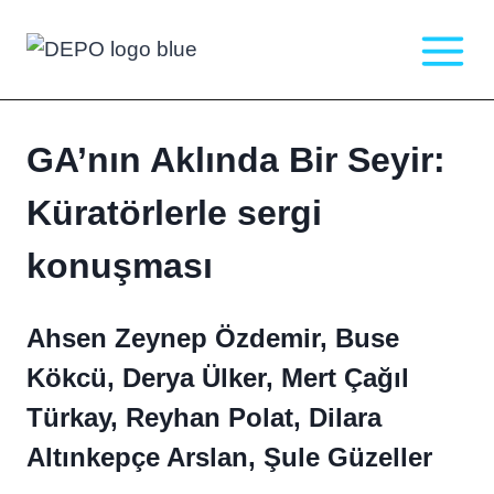
Skip
to
content
GA’nın Aklında Bir Seyir:
Küratörlerle sergi
konuşması
Ahsen Zeynep Özdemir, Buse
Kökcü, Derya Ülker, Mert Çağıl
Türkay, Reyhan Polat, Dilara
Altınkepçe Arslan, Şule Güzeller