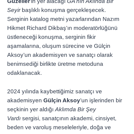
Güzeller
’in yer alacağı
GA’nın Aklında Bir
Seyir
başlıklı konuşma gerçekleşecek.
Serginin katalog metni yazarlarından Nazım
Hikmet Richard Dikbaş’ın moderatörlüğünü
üstleneceği konuşma, serginin fikir
aşamalarına, oluşum sürecine ve Gülçin
Aksoy’un akademisyen ve sanatçı olarak
benimsediği birlikte üretme metoduna
odaklanacak.
2024 yılında kaybettiğimiz sanatçı ve
akademisyen
Gülçin Aksoy
’un işlerinden bir
seçkinin yer aldığı
Aklımda Bir Şey
Vardı
sergisi, sanatçının akademi, cinsiyet,
beden ve varoluş meseleleriyle, doğa ve