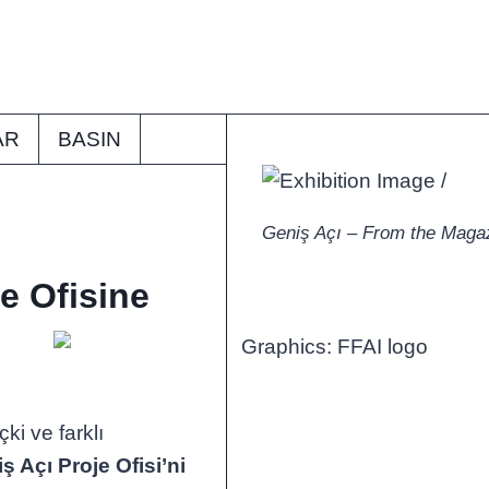
AR
BASIN
Geniş Açı – From the Magazi
e Ofisine
ki ve farklı
ş Açı Proje Ofisi’ni