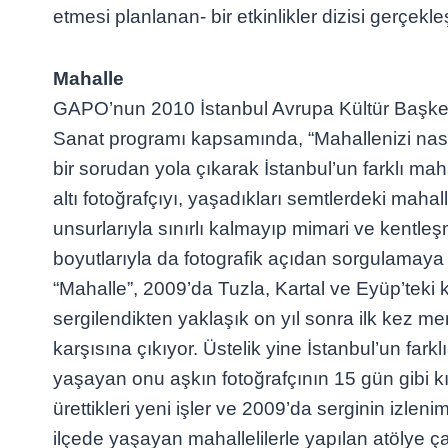
etmesi planlanan- bir etkinlikler dizisi gerçekleş
Mahalle
GAPO’nun 2010 İstanbul Avrupa Kültür Başkent
Sanat programı kapsamında, “Mahallenizi nasıl b
bir sorudan yola çıkarak İstanbul’un farklı ma
altı fotoğrafçıyı, yaşadıkları semtlerdeki maha
unsurlarıyla sınırlı kalmayıp mimari ve kentleşm
boyutlarıyla da fotografik açıdan sorgulamaya 
“Mahalle”, 2009’da Tuzla, Kartal ve Eyüp’teki 
sergilendikten yaklaşık on yıl sonra ilk kez mer
karşısına çıkıyor. Üstelik yine İstanbul’un fark
yaşayan onu aşkın fotoğrafçının 15 gün gibi k
ürettikleri yeni işler ve 2009’da serginin izle
ilçede yaşayan mahallelilerle yapılan atölye ça