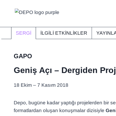
Skip
to
content
SERGI
İLGİLİ ETKİNLİKLER
YAYINL
GAPO
Geniş Açı – Dergiden Proj
18 Ekim – 7 Kasım 2018
Depo, bugüne kadar yaptığı projelerden bir seç
formatlardan oluşan konuşmalar dizisiyle
Geni