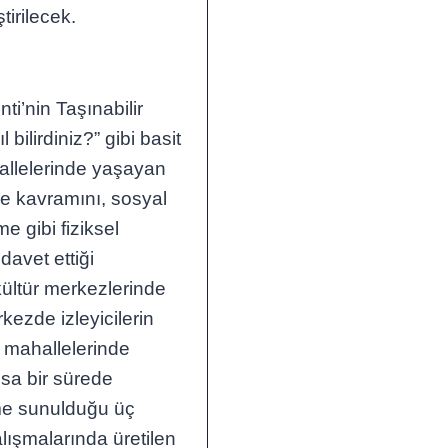
tirilecek.
i’nin Taşınabilir
ilirdiniz?” gibi basit
hallelerinde yaşayan
lle kavramını, sosyal
e gibi fiziksel
davet ettiği
kültür merkezlerinde
kezde izleyicilerin
lı mahallelerinde
ısa bir sürede
nime sunulduğu üç
lışmalarında üretilen