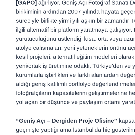
[GAPO]
ağırlıyor. Geniş Açı Fotoğraf Sanatı Der
birikiminin ardından 2007 yılında hayata geç
süreciyle birlikte yirmi yılı aşkın bir zamandır 
ilgili alternatif bir platform yaratmaya çalışıyo
yürütücülüğünü üstlendiği kısa, orta veya uz
atölye çalışmaları; yeni yeteneklerin önünü a
keşif projeleri; alternatif eğitim modelleri olara
yeni/ortak iş üretimine odaklı, Türkiye’den ve 
kurumlarla işbirlikleri ve farklı alanlardan değer
aldığı geniş katılımlı portfolyo değerlendirmel
fotoğrafçıların kapasitelerini geliştirmelerine 
yol açan bir düşünce ve paylaşım ortamı yarat
“Geniş Açı – Dergiden Proje Ofisine”
kapsa
geçmişte yaptığı ama İstanbul’da hiç gösteril