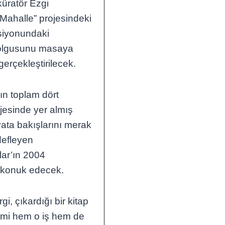
küratör Ezgi
Mahalle” projesindeki
rsiyonundaki
le olgusunu masaya
gerçekleştirilecek.
ın toplam dört
jesinde yer almış
ayata bakışlarını merak
edefleyen
lar’ın 2004
ü konuk edecek.
i, çıkardığı bir kitap
ismi hem o iş hem de