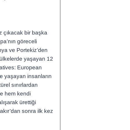
ez çıkacak bir başka
pa’nın göreceli
onya ve Portekiz’den
u ülkelerde yaşayan 12
rratives: European
rde yaşayan insanların
türel sınırlardan
ine hem kendi
lışarak ürettiği
bakır’dan sonra ilk kez