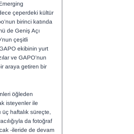
“Emerging
dece çeperdeki kültür
o’nun birinci katında
mü de Geniş Açı
’nun çeşitli
, GAPO ekibinin yurt
yazılar ve GAPO’nun
 bir araya getiren bir
nleri öğleden
ak isteyenler ile
 üç haftalık süreçte,
cılığıyla da fotoğraf
acak -ileride de devam