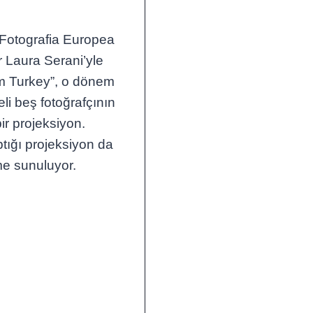
 Fotografia Europea
r Laura Serani’yle
om Turkey”, o dönem
eli beş fotoğrafçının
bir projeksiyon.
tığı projeksiyon da
me sunuluyor.