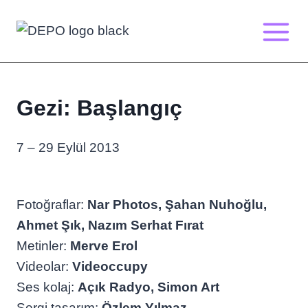
Skip
to
content
Gezi: Başlangıç
7 – 29 Eylül 2013
Fotoğraflar:
Nar Photos, Şahan Nuhoğlu,
Ahmet Şık, Nazım Serhat Fırat
Metinler:
Merve Erol
Videolar:
Videoccupy
Ses kolaj:
Açık Radyo, Simon Art
Sergi tasarım:
Özlem Yılmaz