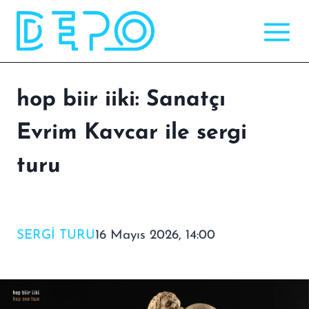
Skip
to
content
hop biir iiki: Sanatçı
Evrim Kavcar ile sergi
turu
SERGI TURU
16 Mayıs 2026, 14:00