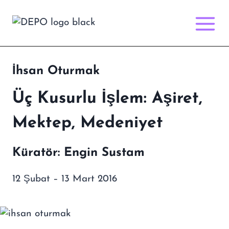
Skip
to
content
İhsan Oturmak
Üç Kusurlu İşlem: Aşiret,
Mektep, Medeniyet
Küratör: Engin Sustam
12 Şubat – 13 Mart 2016