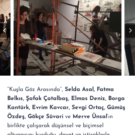
“Kuşla Göz Arasında”,
Selda Asal, Fatma
Belkıs, Şafak Çatalbaş, Elmas Deniz, Borga
Kantürk, Evrim Kavcar, Sevgi Ortaç, Gümüş
Özdeş, Gökçe Süvari
ve
Merve Ünsal
‘ın
birlikte çalışarak düşünsel ve biçimsel
altyapısını kurduğu, davet ve iştiraklerle