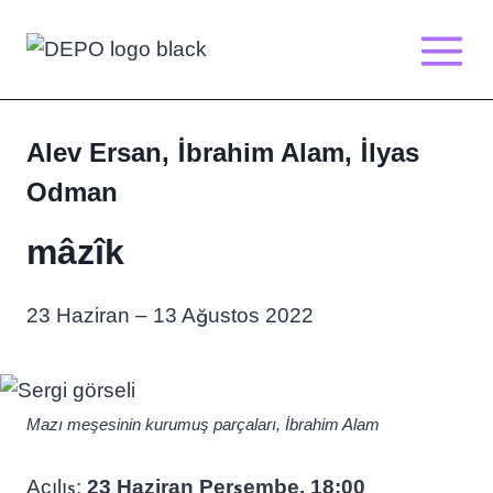
Skip
to
content
Alev Ersan, İbrahim Alam, İlyas
Odman
mâzîk
23 Haziran – 13 Ağustos 2022
Mazı meşesinin kurumuş parçaları, İbrahim Alam
Açılış:
23 Haziran Perşembe, 18:00