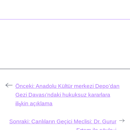
Önceki:
Anadolu Kültür merkezi Depo’dan
Gezi Davası’ndaki hukuksuz kararlara
ilişkin açıklama
Sonraki:
Canlıların Geçici Meclisi: Dr. Gurur