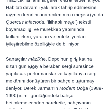
“mazıcık” anlamına gelen
mâzîk
‘lerden alıyor.
Habitatı devamlı yakılarak tahrip edilmesine
rağmen kendini onarabilen mazı meşesi (ya da
Quercus infectoria
, “iltihaplı meşe”) tekstil
boyamacılığı ve mürekkep yapımında
kullanılırken, yaraları ve enfeksiyonları
iyileştirebilme özelliğiyle de biliniyor.
Sanatçılar
mâzîk
’te, Depo’nun giriş katına
sızan gün ışığıyla beraber, sergi süresince
yapılacak performanslar ve kayıtlarıyla sergi
mekânını dönüştüren bir bahçe oluşturmayı
deniyor. Derek Jarman’ın
Modern Doğa
(1989-
1990) isimli günlüğündeki bahçe
betimlemelerinden hareketle, bahçıvanın