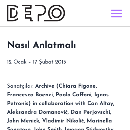
Skip
to
content
Nasıl Anlatmalı
12 Ocak – 17 Şubat 2013
Sanatçılar:
Archive (Chiara Figone,
Francesca Boenzi, Paolo Caffoni, Ignas
Petronis) in collaboration with Can Altay,
Aleksandra Domanović, Dan Perjovschi,
John Menick, Vladimir Nikolić, Marinella
Senatore, John Smith, Imogen Stidworthy,