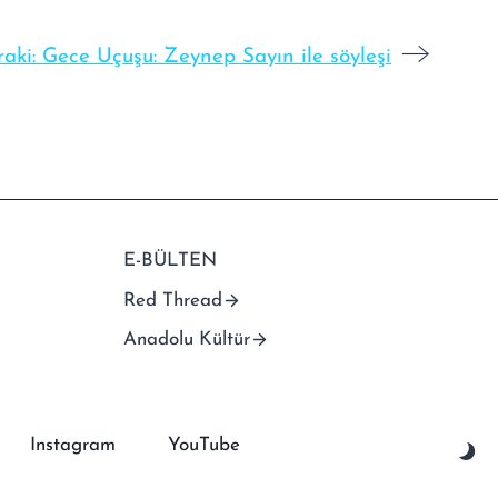
aki:
Gece Uçuşu: Zeynep Sayın ile söyleşi
E-BÜLTEN
Red Thread
Anadolu Kültür
Instagram
YouTube