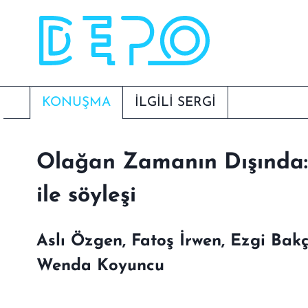
Skip
to
content
KONUŞMA
İLGİLİ SERGI
Olağan Zamanın Dışında:
ile söyleşi
Aslı Özgen, Fatoş İrwen, Ezgi Ba
Wenda Koyuncu