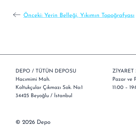
Önceki:
Yerin Belleği, Yıkımın Topoğrafyası
DEPO / TÜTÜN DEPOSU
ZİYARET 
Hacımimi Mah.
Pazar ve P
Koltukçular Çıkmazı Sok. No:1
11:00 – 19:
34425 Beyoğlu / İstanbul
© 2026 Depo