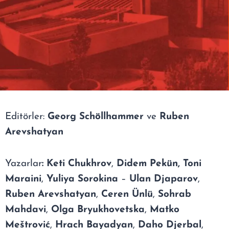
Editörler:
Georg Schöllhammer
ve
Ruben
Arevshatyan
Yazarlar
: Keti Chukhrov
,
Didem Pekün, Toni
Maraini
,
Yuliya Sorokina
–
Ulan Djaparov
,
Ruben Arevshatyan
,
Ceren Ünlü
,
Sohrab
Mahdavi
,
Olga Bryukhovetska
,
Matko
Meštrović
,
Hrach Bayadyan
,
Daho Djerbal
,