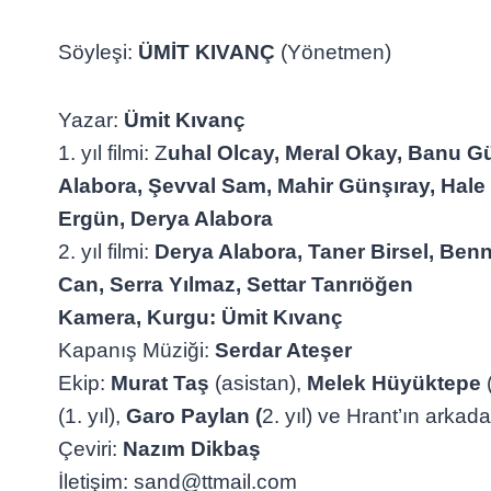
Söyleşi:
ÜMİT KIVANÇ
(Yönetmen)
Yazar:
Ümit Kıvanç
1. yıl filmi: Z
uhal Olcay, Meral Okay, Banu G
Alabora, Şevval Sam, Mahir Günşıray, Hale 
Ergün, Derya Alabora
2. yıl filmi:
Derya Alabora, Taner Birsel, Benn
Can, Serra Yılmaz, Settar Tanrıöğen
Kamera, Kurgu: Ümit Kıvanç
Kapanış Müziği:
Serdar Ateşer
Ekip:
Murat Taş
(asistan),
Melek Hüyüktepe
(1. yıl),
Garo Paylan (
2. yıl) ve Hrant’ın arkada
Çeviri:
Nazım Dikbaş
İletişim: sand@ttmail.com