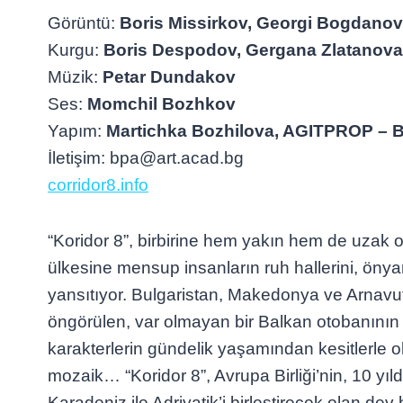
Görüntü:
Boris Missirkov, Georgi Bogdanov
Kurgu:
Boris Despodov, Gergana Zlatanova
Müzik:
Petar Dundakov
Ses:
Momchil Bozhkov
Yapım:
Martichka Bozhilova, AGITPROP – B
İletişim: bpa@art.acad.bg
corridor8.info
“Koridor 8”, birbirine hem yakın hem de uzak 
ülkesine mensup insanların ruh hallerini, önya
yansıtıyor. Bulgaristan, Makedonya ve Arnavutl
öngörülen, var olmayan bir Balkan otobanının
karakterlerin gündelik yaşamından kesitlerle o
mozaik… “Koridor 8”, Avrupa Birliği’nin, 10 yıld
Karadeniz ile Adriyatik’i birleştirecek olan dev 