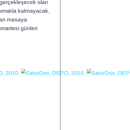
 gerçekleşecek olan
sımakla kalmayacak,
ndan masaya
umartesi günleri