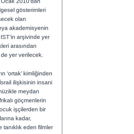
e 9 Ocak 2010’dan
lgesel gösterimleri
şecek olan
n veya akademisyenin
T’in arşivinde yer
kleri arasından
e de yer verilecek.
n ‘ortak’ kimliğinden
rail ilişkisinin insani
 müzikle meydan
frikalı göçmenlerin
ocuk işçilerden bir
arına kadar,
 tanıklık eden filmler