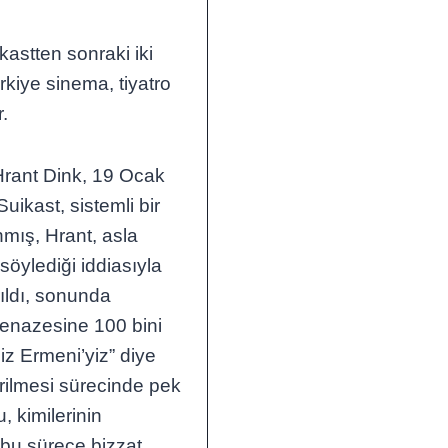
kastten sonraki iki
rkiye sinema, tiyatro
.
Hrant Dink, 19 Ocak
uikast, sistemli bir
mış, Hrant, asla
öylediği iddiasıyla
rıldı, sonunda
cenazesine 100 bini
iz Ermeni’yiz” diye
irilmesi sürecinde pek
, kimilerinin
 bu sürece bizzat