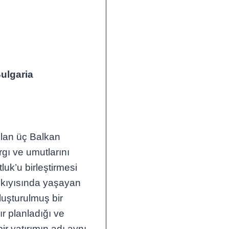
ulgaria
olan üç Balkan
rgı ve umutlarını
uk’u birleştirmesi
 kıyısında yaşayan
luşturulmuş bir
ır planladığı ve
bir yatırımın adı aynı