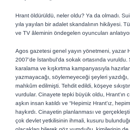
Hrant öldürüldü, neler oldu? Ya da olmadı. Sui
yıla yayılan bir adalet skandalının hikâyesi. Tü
ve TV âleminin öndegelen oyuncuları anlatıyor
Agos gazetesi genel yayın yönetmeni, yazar 
2007’de İstanbul’da sokak ortasında vuruldu. S
karalama ve kışkırtma kampanyasıyla hazırlan
yazmayacağı, söylemeyeceği şeyleri yazdığı, s
mahkûm edilmişti. Tehdit edildi, köşeye sıkıştı
vurdular. Cinayete tepki büyük oldu, Hrant’ın 
aşkın insan katıldı ve “Hepimiz Hrant’ız, hepim
haykırdı. Cinayetin planlanması ve gerçekleşt
çok devlet yetkilisinin ihmali, kusuru bulunduğu
olacakları bilerek göz yumduğu, kimilerinin de