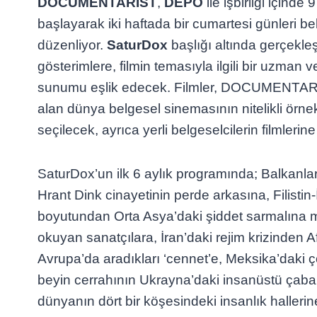
DOCUMENTARIST
,
DEPO
ile işbirliği içind
başlayarak iki haftada bir cumartesi günleri be
düzenliyor.
SaturDox
başlığı altında gerçekle
gösterimlere, filmin temasıyla ilgili bir uzma
sunumu eşlik edecek. Filmler, DOCUMENTARIS
alan dünya belgesel sinemasının nitelikli örne
seçilecek, ayrıca yerli belgeselcilerin filmlerin
SaturDox’un ilk 6 aylık programında; Balkanları
Hrant Dink cinayetinin perde arkasına, Filistin-İs
boyutundan Orta Asya’daki şiddet sarmalına
okuyan sanatçılara, İran’daki rejim krizinden A
Avrupa’da aradıkları ‘cennet’e, Meksika’daki ç
beyin cerrahının Ukrayna’daki insanüstü çabal
dünyanın dört bir köşesindeki insanlık hallerine