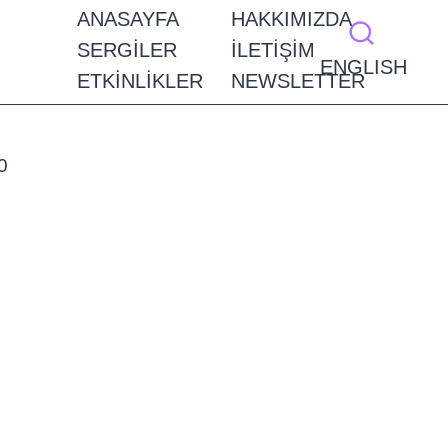
ANASAYFA
HAKKIMIZDA
SERGILER
İLETIŞIM
ENGLISH
ETKINLIKLER
NEWSLETTER