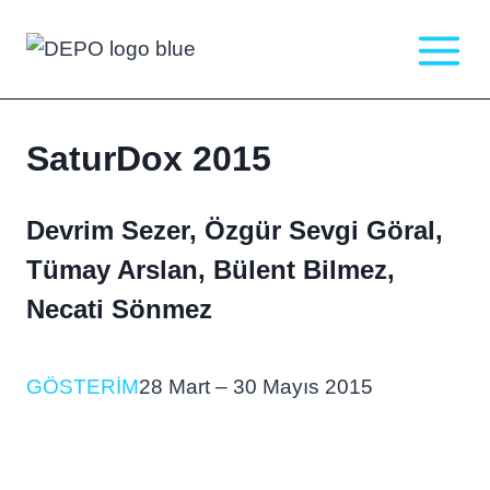
Skip
to
content
SaturDox 2015
Devrim Sezer, Özgür Sevgi Göral,
Tümay Arslan, Bülent Bilmez,
Necati Sönmez
GÖSTERIM
28 Mart – 30 Mayıs 2015