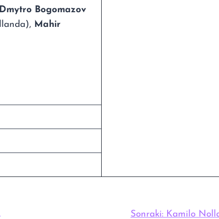
Dmytro Bogomazov
llanda),
Mahir
,
Sonraki:
Kamilo Nolla