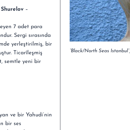
 Shurelov
–
zeyen 7 adet para
ndur. Sergi sırasında
e yerleştirilmiş, bir
“Black/North Seas Istanbul
ştur. Ticarîleşmiş
 semtle yeni bir
yan ve bir Yahudi’nin
en bir ses