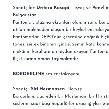
Sanatçılar:
Dritero Kasapi
– İsveç ve
Venelin
Bulgaristan
Fantomat, plazma ekranları olan, insana ben
atılan makineden oluşan bir heykel-enstalasyo
Fantomatlar DEPO’nun çevresine dağınık biçimd
tanesi ise ek binanın içinde, zemin kata konmu
mekânın kurallarına meydan okuyan Fantomat,
ilişki kurma amacı taşımaktadır.
BORDERLINE
ses enstalasyonu
Sanatçı:
Siri Hermansen
, Norveç
Borderline, dua eden bir Müslüman, bir Hıristi
seslerini saat başı hoparlörler aracılığıyla ilet