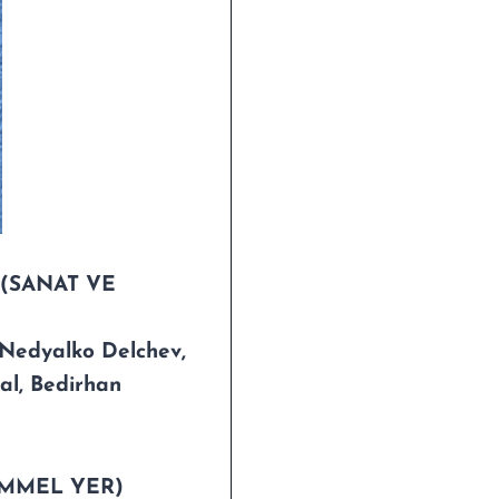
E (SANAT VE
Nedyalko Delchev,
al, Bedirhan
KEMMEL YER)