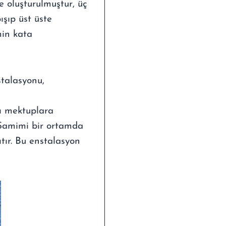
e oluşturulmuştur, üç
şıp üst üste
min kata
talasyonu,
ğı mektuplara
 Samimi bir ortamda
ıtır. Bu enstalasyon