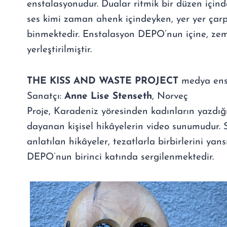
enstalasyonudur. Dualar ritmik bir düzen içind
ses kimi zaman ahenk içindeyken, yer yer çarpı
binmektedir. Enstalasyon DEPO’nun içine, ze
yerleştirilmiştir.
THE KISS AND WASTE PROJECT
medya ens
Sanatçı:
Anne Lise Stenseth
, Norveç
Proje, Karadeniz yöresinden kadınların yazdı
dayanan kişisel hikâyelerin video sunumudur.
anlatılan hikâyeler, tezatlarla birbirlerini yans
DEPO’nun birinci katında sergilenmektedir.