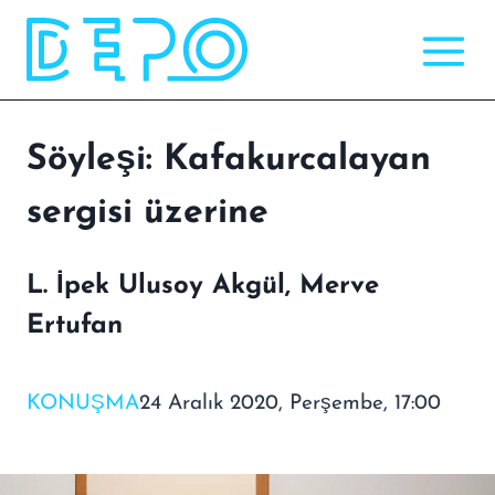
Skip
to
content
Söyleşi: Kafakurcalayan
sergisi üzerine
L. İpek Ulusoy Akgül, Merve
Ertufan
KONUŞMA
24 Aralık 2020, Perşembe, 17:00