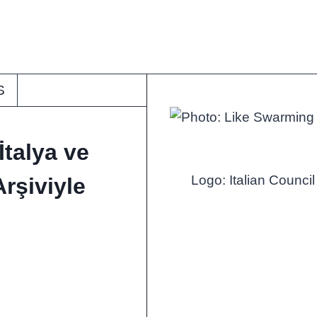
S
İtalya ve
rşiviyle