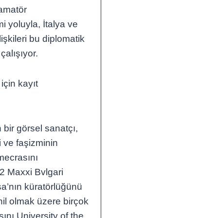
 amatör
yoluyla, İtalya ve
şkileri bu diplomatik
çalışıyor.
 için kayıt
n bir görsel sanatçı,
i ve faşizminin
mecrasını
22 Maxxi Bvlgari
sa’nın küratörlüğünü
hil olmak üzere birçok
sını University of the