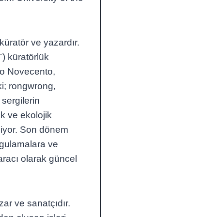
küratör ve yazardır.
 küratörlük
eo Novecento,
i; rongwrong,
sergilerin
ik ve ekolojik
eniyor. Son dönem
ygulamalara ve
racı olarak güncel
zar ve sanatçıdır.