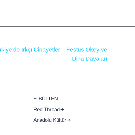
kiye’de Irkçı Cinayetler – Festus Okey ve
Dina Davaları
E-BÜLTEN
Red Thread
Anadolu Kültür