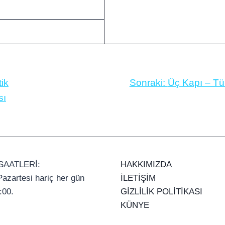
ik
Sonraki:
Üç Kapı – Tür
sı
SAATLERİ:
HAKKIMIZDA
azartesi hariç her gün
İLETİŞİM
:00.
GİZLİLİK POLİTİKASI
KÜNYE