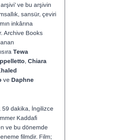
rşivi’ ve bu arşivin
msallık, sansür, çeviri
ımın inkârına
or. Archive Books
mlanan
ısıra
Tewa
pelletto
,
Chiara
haled
o
ve
Daphne
 59 dakika, İngilizce
uammer Kaddafi
yen ve bu dönemde
eneme filmdir. Film;