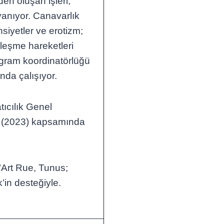
en oluşan işleri,
anıyor. Canavarlık
nsiyetler ve erotizm;
leşme hareketleri
gram koordinatörlüğü
nda çalışıyor.
tıcılık Genel
ı (2023) kapsamında
L’Art Rue, Tunus;
in desteğiyle.