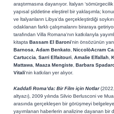
araştırmasına dayanıyor. İtalyan ‘sömürgecilik a
yapısal şiddetine eleştirel bir yaklaşımla; konu
ve İtalyanların Libya’da gerçekleştirdiği soykır
odaklanan farklı çalışmalarını biraraya getiriy
tarafından Villa Romana’nın katkılarıyla yayı
kitapta
Bassam El Baroni
’nin önsözünün yan
Barnosa
,
Adam Benkato
,
NiccolòAcram Cap
Cartuccia
,
Sarri Elfaitouri
,
Amalie Elfallah
,
K
Mattawa
,
Maaza Mengiste
,
Barbara Spadar
Vitali
’nin katkıları yer alıyor.
Kaddafi Roma’da: Bir Film için Notlar
(2022,
altyazı), 2009 yılında Silvio Berlusconi ve M
arasında gerçekleşen bir görüşmeyi belgele
yayımlanan haberlerin analizine dayanan bir d