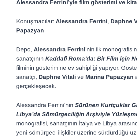
Alessandra Ferrini’yle film gösterimi ve ki
Konuşmacılar:
Alessandra Ferrini
,
Daphne Vi
Papazyan
Depo,
Alessandra Ferrini
’nin ilk monografis
sanatçının
Kaddafi Roma’da: Bir Film için N
filminin gösterimine ev sahipliği yapıyor. Göst
sanatçı,
Daphne Vitali
ve
Marina Papazyan
a
gerçekleşecek.
Alessandra Ferrini’nin
Sürünen Kurtçuklar Gib
Libya’da Sömürgeciliğin Arşiviyle Yüzleşm
monografisi, sanatçının İtalya ve Libya arası
yeni-sömürgeci ilişkiler üzerine sürdürdüğü u