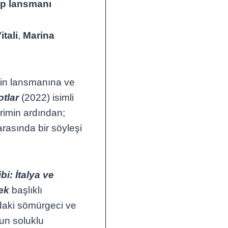
tap lansmanı
tali
,
Marina
inin lansmanına ve
otlar
(2022) isimli
erimin ardından;
rasında bir söyleşi
i: İtalya ve
ek
başlıklı
ndaki sömürgeci ve
zun soluklu