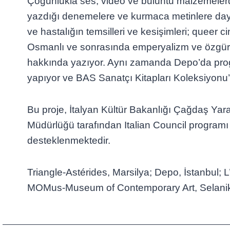
Çoğunlukla ses, video ve buluntu malzemelerd
yazdığı denemelere ve kurmaca metinlere day
ve hastalığın temsilleri ve kesişimleri; queer ci
Osmanlı ve sonrasında emperyalizm ve özgür
hakkında yazıyor. Aynı zamanda Depo’da pro
yapıyor ve BAS Sanatçı Kitapları Koleksiyonu’
Bu proje, İtalyan Kültür Bakanlığı Çağdaş Yara
Müdürlüğü tarafından Italian Council program
desteklenmektedir.
Triangle-Astérides, Marsilya; Depo, İstanbul; 
MOMus-Museum of Contemporary Art, Selanik’