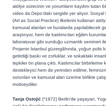
atölye sürecinin ve yorumların kaydını tutan 6
video da Depo’daki sergide yer alıyor. Sosyal
(Art as Social Practice) ilkelerini kullanan atöly
kamusal alanları ve buralarda yapılabilecek g
araştırıyor, hem de katılımcıları eğitim kurumlar
laboratuvar gibi sunduğu uzmanlık semineri ile
Projenin İstanbul güzergâhında, yoğun polis k
getirdiği baskı ve zorluklar, ve sokaktaki insan
tepkiler ön plana çıktı. Katılımcılar birbirlerin
destekleyici hem de yerinden edilme, feminizm
sorunları ve kamusal alan üzerine birlikte ça
motiveydiler.
Tanja Ostojić
(*1972) Berlin’de yaşayan, Yu