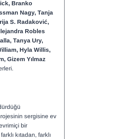
ick, Branko
issman Nagy, Tanja
rija S. Radaković,
Alejandra Robles
alla, Tanya Ury,
lliam, Hyla Willis,
ım, Gizem Yılmaz
rleri.
rdürdüğü
projesinin sergisine ev
vrimiçi bir
 farklı kıtadan, farklı