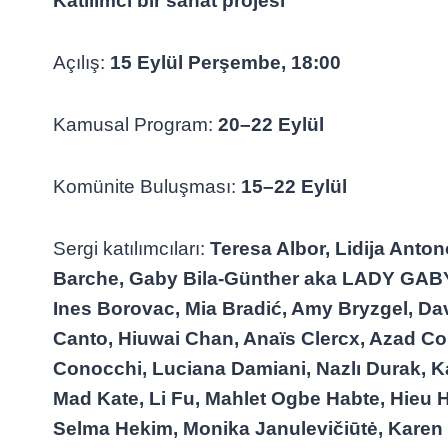
Katılımcı bir sanat projesi
Açılış:
15 Eylül Perşembe, 18:00
Kamusal Program:
20–22 Eylül
Komünite Buluşması:
15–22 Eylül
Sergi katılımcıları:
Teresa Albor, Lidija Anton
Barche, Gaby Bila-Günther aka LADY GABY
Ines Borovac, Mia Bradić, Amy Bryzgel, Dav
Canto, Hiuwai Chan, Anaïs Clercx, Azad Co
Conocchi, Luciana Damiani, Nazlı Durak, K
Mad Kate, Li Fu, Mahlet Ogbe Habte, Hieu
Selma Hekim, Monika Janulevičiūtė, Karen 