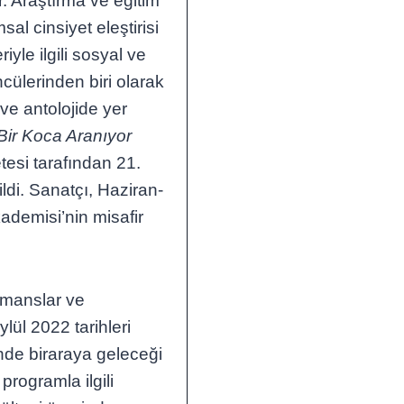
r. Araştırma ve eğitim
al cinsiyet eleştirisi
iyle ilgili sosyal ve
ncülerinden biri olarak
 ve antolojide yer
Bir Koca Aranıyor
tesi tarafından 21.
ildi. Sanatçı, Haziran-
ademisi’nin misafir
rmanslar ve
lül 2022 tarihleri
inde biraraya geleceği
rogramla ilgili