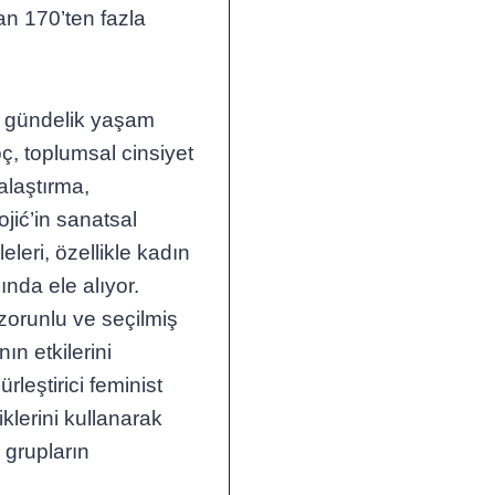
n 170’ten fazla
ili gündelik yaşam
öç, toplumsal cinsiyet
alaştırma,
tojić’in sanatsal
leri, özellikle kadın
nda ele alıyor.
zorunlu ve seçilmiş
ın etkilerini
rleştirici feminist
klerini kullanarak
i grupların