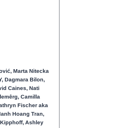
ović, Marta Nitecka
, Dagmara Bilon,
id Caines, Nati
lemêrg, Camilla
athryn Fischer aka
 Hanh Hoang Tran,
Kipphoff, Ashley