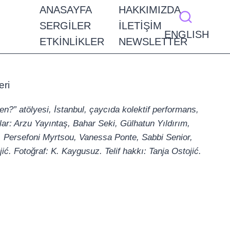
ANASAYFA
HAKKIMIZDA
SERGILER
İLETIŞIM
ENGLISH
ETKINLIKLER
NEWSLETTER
?” atölyesi, İstanbul, çaycıda kolektif performans,
lar: Arzu Yayıntaş, Bahar Seki, Gülhatun Yıldırım,
 Persefoni Myrtsou, Vanessa Ponte, Sabbi Senior,
ć. Fotoğraf: K. Kaygusuz. Telif hakkı: Tanja Ostojić.