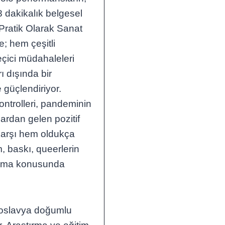
8 dakikalık belgesel
 Pratik Olarak Sanat
e; hem çeşitli
eçici müdahaleleri
ı dışında bir
 güçlendiriyor.
ontrolleri, pandeminin
lardan gelen pozitif
e karşı hem oldukça
, baskı, queerlerin
lışma konusunda
goslavya doğumlu