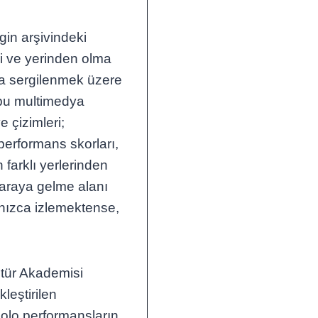
gin arşivindeki
liği ve yerinden olma
da sergilenmek üzere
n bu multimedya
e çizimleri;
performans skorları,
 farklı yerlerinden
iraraya gelme alanı
lnızca izlemektense,
ltür Akademisi
kleştirilen
olo performansların,