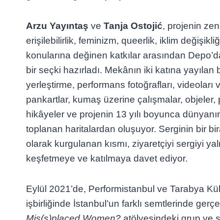
Arzu Yayıntaş
ve
Tanja Ostojić
, projenin zen
erişilebilirlik, feminizm, queerlik, iklim değişik
konularına değinen katkılar arasından Depo’
bir seçki hazırladı. Mekânın iki katına yayıla
yerleştirme, performans fotoğrafları, videoları v
pankartlar, kumaş üzerine çalışmalar, objeler, 
hikâyeler ve projenin 13 yılı boyunca dünyanın
toplanan haritalardan oluşuyor. Serginin bir b
olarak kurgulanan kısmı, ziyaretçiyi sergiyi ya
keşfetmeye ve katılmaya davet ediyor.
Eylül 2021’de, Performistanbul ve Tarabya Kü
işbirliğinde İstanbul’un farklı semtlerinde gerçe
Mis(s)placed Women?
atölyesindeki grup ve s