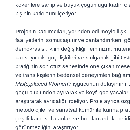
kökenlere sahip ve büyük çoğunluğu kadın ola
kişinin katkılarını içeriyor.
Projenin katılımcıları, yerinden edilmeyle ilişk
faaliyetlerini somutlaştırır ve canlandırırken, g
demokrasisi, iklim değişikliği, feminizm, muten
kapsayıcılık, güç ilişkileri ve kırılganlık gibi Os
pratiğinin son otuz senesinde öne çıkan mesele
ve trans kişilerin bedensel deneyimleri bağlamı
Mis(s)placed Women?
işgücünün dolaşımını, 
göçü birbirinden ayırarak ve keyfi göç yasaların
araştırarak ayrıcalığı irdeliyor. Proje ayrıca özgü
metodolojiler ve sanatsal komünite kurma prati
çeşitli kamusal alanları ve bu alanlardaki belirl
görünmezliğini araştırıyor.