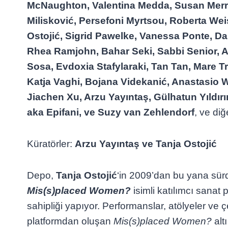
McNaughton, Valentina Medda, Susan Merr
Milisković, Persefoni Myrtsou, Roberta We
Ostojić, Sigrid Pawelke, Vanessa Ponte, Da
Rhea Ramjohn, Bahar Seki, Sabbi Senior, 
Sosa, Evdoxia Stafylaraki, Tan Tan, Mare Tr
Katja Vaghi, Bojana Videkanić, Anastasio Wi
Jiachen Xu, Arzu Yayıntaş, Gülhatun Yıldır
aka Epifani, ve Suzy van Zehlendorf
, ve diğe
Küratörler:
Arzu Yayıntaş ve Tanja Ostojić
Depo,
Tanja Ostojić
‘in 2009’dan bu yana sü
Mis(s)placed Women?
isimli katılımcı sanat 
sahipliği yapıyor. Performanslar, atölyeler ve çe
platformdan oluşan
Mis(s)placed Women?
altı