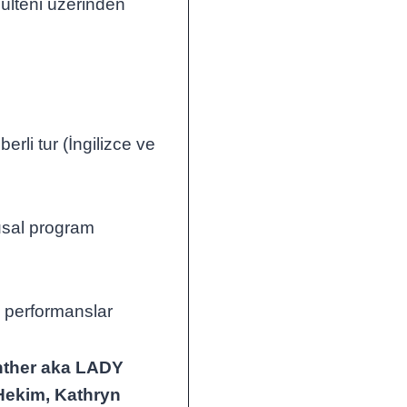
bülteni üzerinden
erli tur (İngilizce ve
usal program
p
a performanslar
nther aka LADY
Hekim, Kathryn