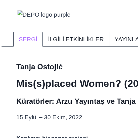
Skip
to
content
SERGI
İLGİLİ ETKİNLİKLER
YAYINL
Tanja Ostojić
Mis(s)placed Women? (20
Küratörler: Arzu Yayıntaş ve Tanja
15 Eylül – 30 Ekim, 2022