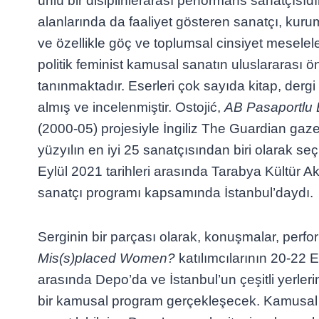
ünlü bir disiplinlerarası performans sanatçısıdı
alanlarında da faaliyet gösteren sanatçı, kurums
ve özellikle göç ve toplumsal cinsiyet meseleler
politik feminist kamusal sanatın uluslararası ö
tanınmaktadır. Eserleri çok sayıda kitap, dergi
almış ve incelenmiştir. Ostojić,
AB Pasaportlu 
(2000-05) projesiyle İngiliz The Guardian gaze
yüzyılın en iyi 25 sanatçısından biri olarak seç
Eylül 2021 tarihleri arasında Tarabya Kültür Ak
sanatçı programı kapsamında İstanbul’daydı.
Serginin bir parçası olarak, konuşmalar, perfo
Mis(s)placed Women?
katılımcılarının 20-22 Ey
arasında Depo’da ve İstanbul’un çeşitli yerler
bir kamusal program gerçekleşecek. Kamusal p