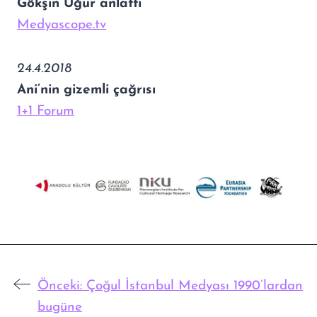
Gökşin Uğur anlattı
Medyascope.tv
24.4.2018
Ani’nin gizemli çağrısı
1+1 Forum
Önceki:
Çoğul İstanbul Medyası 1990’lardan
bugüne