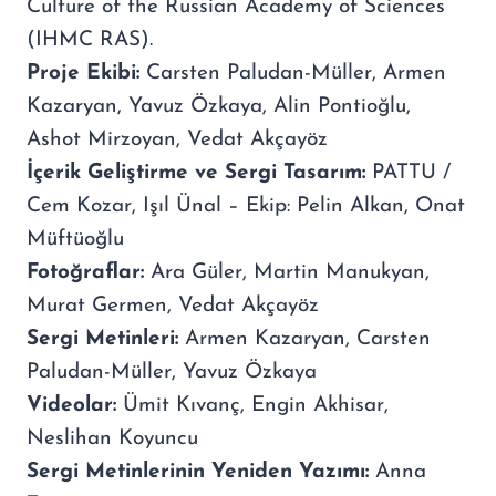
Culture of the Russian Academy of Sciences
(IHMC RAS).
Proje Ekibi:
Carsten Paludan-Müller, Armen
Kazaryan, Yavuz Özkaya, Alin Pontioğlu,
Ashot Mirzoyan, Vedat Akçayöz
İçerik Geliştirme ve Sergi Tasarım:
PATTU /
Cem Kozar, Işıl Ünal – Ekip: Pelin Alkan, Onat
Müftüoğlu
Fotoğraflar:
Ara Güler, Martin Manukyan,
Murat Germen, Vedat Akçayöz
Sergi Metinleri:
Armen Kazaryan, Carsten
Paludan-Müller, Yavuz Özkaya
Videolar:
Ümit Kıvanç, Engin Akhisar,
Neslihan Koyuncu
Sergi Metinlerinin Yeniden Yazımı:
Anna