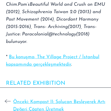
Chim.Pom’sBeautiful World and Crush on EMU
(2012), Schizophrenia Taiwan 2.0 (2013) and
Post Movement (2014), Dicordant Harmony
(2015-2016), Trans- Archiving(2017), Trans-
Justice: Paracolonial@technology(2018)
bulunuyor.
*
Bu konuşma, The Village Project / İstanbul
kapsamında gerçekleşmektedir
.
RELATED EXHIBITION
Önceki:
Kompost II: Solucan Besleyerek Artı
Değeri Çöpten Üretmek