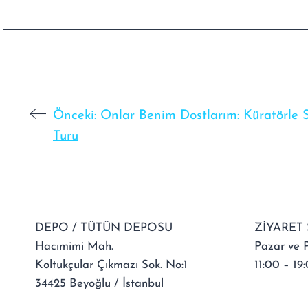
Önceki:
Onlar Benim Dostlarım: Küratörle 
Turu
DEPO / TÜTÜN DEPOSU
ZİYARET 
Hacımimi Mah.
Pazar ve P
Koltukçular Çıkmazı Sok. No:1
11:00 – 19:
34425 Beyoğlu / İstanbul