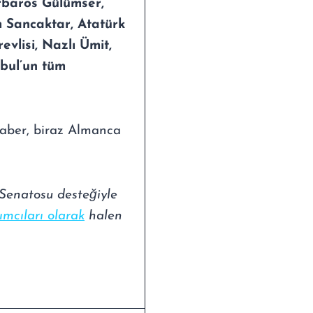
arbaros Gülümser,
 Sancaktar, Atatürk
vlisi, Nazlı Ümit,
nbul’un tüm
eraber, biraz Almanca
 Senatosu desteğiyle
ımcıları olarak
halen