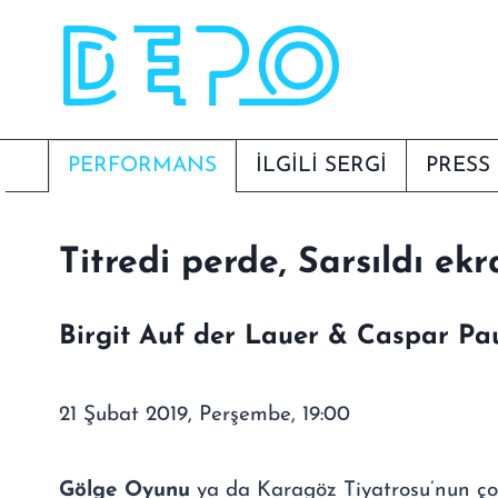
Skip
to
content
PERFORMANS
İLGİLİ SERGI
PRESS
Titredi perde, Sarsıldı ek
Birgit Auf der Lauer & Caspar Pau
21 Şubat 2019, Perşembe, 19:00
Gölge Oyunu
ya da Karagöz Tiyatrosu’nun ço