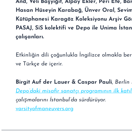
And, Veli Başyiğit, Alpay Ekler, Peri Efe, B
Hasan Hüseyin Karabağ, Ünver Oral, Sevim
Kütüphanesi Karagöz Koleksiyonu Arşiv Göre
PASAJ, SiS kolektifi ve Depo ile Unima İsta
çalışanları.
Etkinliğin dili çoğunlukla İngilizce olmakla b
ve Türkçe de içerir.
Birgit Auf der Lauer & Caspar Pauli
,
Berlin
Depo’daki misafir sanatçı programının ilk katıl
çalışmalarını İstanbul’da sürdürüyor.
varsityofmaneuvers.org