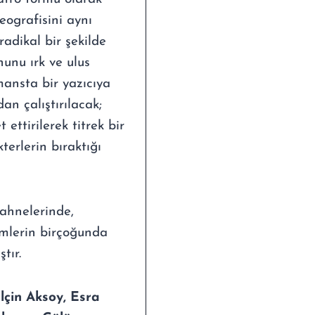
eografisini aynı
dikal bir şekilde
nunu ırk ve ulus
rmansta bir yazıcıya
an çalıştırılacak;
 ettirilerek titrek bir
terlerin bıraktığı
ahnelerinde,
lmlerin birçoğunda
tır.
lçin Aksoy, Esra