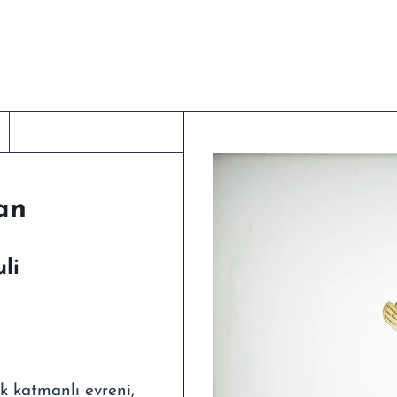
ran
li
k katmanlı evreni,