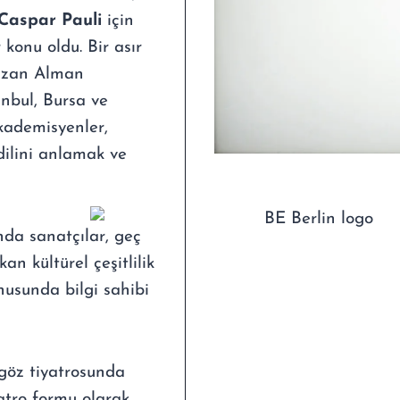
Caspar Pauli
için
 konu oldu. Bir asır
yazan Alman
anbul, Bursa ve
kademisyenler,
dilini anlamak ve
unda sanatçılar, geç
n kültürel çeşitlilik
nusunda bilgi sahibi
göz tiyatrosunda
yatro formu olarak