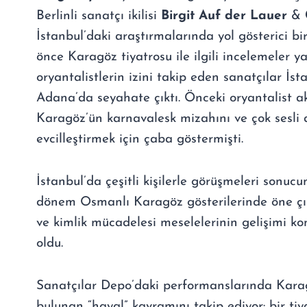
Berlinli sanatçı ikilisi
Birgit Auf der Lauer
&
İstanbul’daki araştırmalarında yol gösterici bir
önce Karagöz tiyatrosu ile ilgili incelemeler 
oryantalistlerin izini takip eden sanatçılar İst
Adana’da seyahate çıktı. Önceki oryantalist a
Karagöz’ün karnavalesk mizahını ve çok sesli 
evcilleştirmek için çaba göstermişti.
İstanbul’da çeşitli kişilerle görüşmeleri sonuc
dönem Osmanlı Karagöz gösterilerinde öne çıka
ve kimlik mücadelesi meselelerinin gelişimi ko
oldu.
Sanatçılar Depo’daki performanslarında Kara
bulunan “hayal” kavramını takip ediyor: bir ti