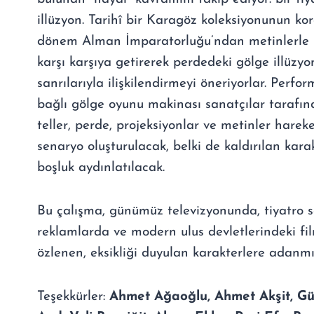
illüzyon. Tarihî bir Karagöz koleksiyonunun kor
dönem Alman İmparatorluğu’ndan metinlerle ra
karşı karşıya getirerek perdedeki gölge illüzyo
sanrılarıyla ilişkilendirmeyi öneriyorlar. Perfo
bağlı gölge oyunu makinası sanatçılar tarafınd
teller, perde, projeksiyonlar ve metinler hareket
senaryo oluşturulacak, belki de kaldırılan karak
boşluk aydınlatılacak.
Bu çalışma, günümüz televizyonunda, tiyatro s
reklamlarda ve modern ulus devletlerindeki fi
özlenen, eksikliği duyulan karakterlere adanmış
Teşekkürler:
Ahmet Ağaoğlu, Ahmet Akşit, Gü