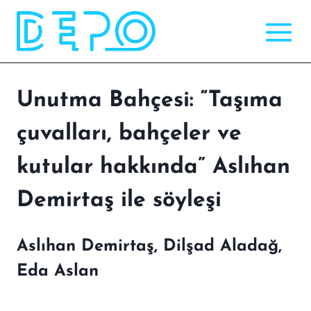
Skip
to
content
Unutma Bahçesi: “Taşıma
çuvalları, bahçeler ve
kutular hakkında” Aslıhan
Demirtaş ile söyleşi
Aslıhan Demirtaş, Dilşad Aladağ,
Eda Aslan