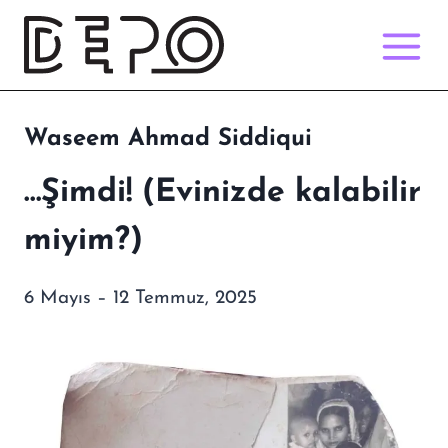
Skip
to
content
Waseem Ahmad Siddiqui
…Şimdi! (Evinizde kalabilir
miyim?)
6 Mayıs – 12 Temmuz, 2025