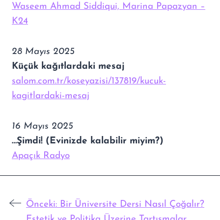
Waseem Ahmad Siddiqui, Marina Papazyan –
K24
28 Mayıs 2025
Küçük kağıtlardaki mesaj
salom.com.tr/koseyazisi/137819/kucuk-
kagitlardaki-mesaj
16 Mayıs 2025
…Şimdi! (Evinizde kalabilir miyim?)
Apaçık Radyo
Önceki:
Bir Üniversite Dersi Nasıl Çoğalır?
Estetik ve Politika Üzerine Tartışmalar