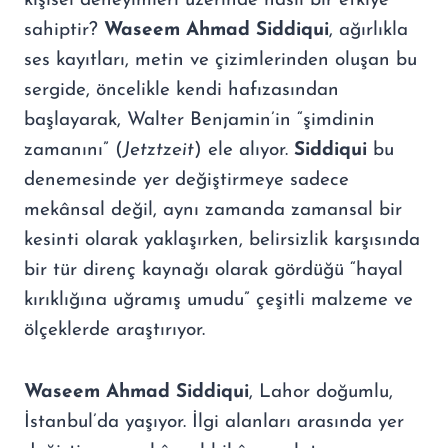
kişisel deneyimleri üzerinde nasıl bir etkiye
sahiptir?
Waseem Ahmad Siddiqui
, ağırlıkla
ses kayıtları, metin ve çizimlerinden oluşan bu
sergide, öncelikle kendi hafızasından
başlayarak, Walter Benjamin’in “şimdinin
zamanını” (
Jetztzeit
)
ele alıyor.
Siddiqui
bu
denemesinde yer değiştirmeye sadece
mekânsal değil, aynı zamanda zamansal bir
kesinti olarak yaklaşırken, belirsizlik karşısında
bir tür direnç kaynağı olarak gördüğü “hayal
kırıklığına uğramış umudu” çeşitli malzeme ve
ölçeklerde araştırıyor.
Waseem Ahmad Siddiqui
, Lahor doğumlu,
İstanbul’da yaşıyor. İlgi alanları arasında yer