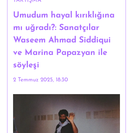
TARTIŞMA
Umudum hayal kırıklığına
mı uğradı?: Sanatçılar
Waseem Ahmad Siddiqui
ve Marina Papazyan ile
söyleşi
2 Temmuz 2025, 18:30