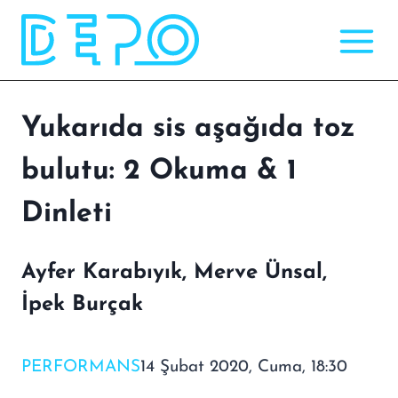
Skip
to
content
Yukarıda sis aşağıda toz
bulutu: 2 Okuma & 1
Dinleti
Ayfer Karabıyık, Merve Ünsal,
İpek Burçak
PERFORMANS
14 Şubat 2020, Cuma, 18:30