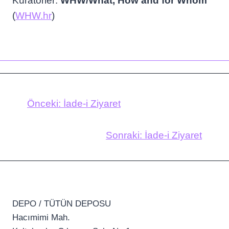
Küratörler:
WHW/What, How and for Whom
(
WHW.hr
)
Önceki:
İade-i Ziyaret
Sonraki:
İade-i Ziyaret
DEPO / TÜTÜN DEPOSU
Hacımimi Mah.