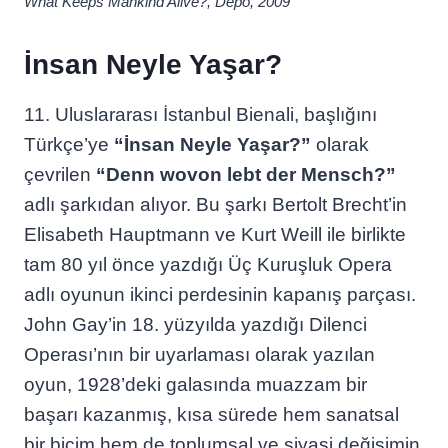
What Keeps Mankind Alive?, Depo, 2009
İnsan Neyle Yaşar?
11. Uluslararası İstanbul Bienali, başlığını
Türkçe’ye
“İnsan Neyle Yaşar?”
olarak
çevrilen
“Denn wovon lebt der Mensch?”
adlı şarkıdan alıyor. Bu şarkı Bertolt Brecht’in
Elisabeth Hauptmann ve Kurt Weill ile birlikte
tam 80 yıl önce yazdığı Üç Kuruşluk Opera
adlı oyunun ikinci perdesinin kapanış parçası.
John Gay’in 18. yüzyılda yazdığı Dilenci
Operası’nın bir uyarlaması olarak yazılan
oyun, 1928’deki galasında muazzam bir
başarı kazanmış, kısa sürede hem sanatsal
bir biçim hem de toplumsal ve siyasi değişimin