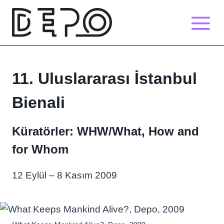
Skip
to
content
11. Uluslararası İstanbul
Bienali
Küratörler: WHW/What, How and
for Whom
12 Eylül – 8 Kasım 2009