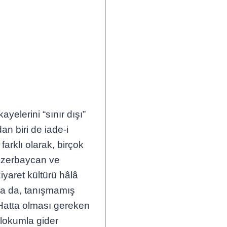
yelerini “sınır dışı”
an biri de iade-i
arklı olarak, birçok
 Azerbaycan ve
iyaret kültürü hâlâ
da da, tanışmamış
. Hatta olması gereken
da lokumla gider