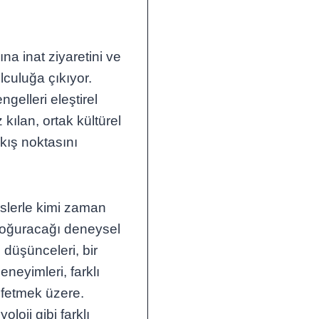
ına inat ziyaretini ve
olculuğa çıkıyor.
engelleri eleştirel
 kılan, ortak kültürel
ıkış noktasını
üslerle kimi zaman
doğuracağı deneysel
 düşünceleri, bir
neyimleri, farklı
şfetmek üzere.
loji gibi farklı