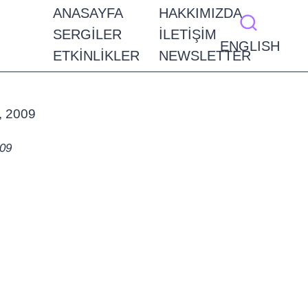
ANASAYFA
HAKKIMIZDA
SERGILER
İLETIŞIM
ENGLISH
ETKINLIKLER
NEWSLETTER
009