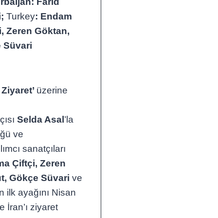
baijan: Farid
i;
Turkey
: Endam
i, Zeren Göktan,
e Süvari
i Ziyaret’
üzerine
tçısı
Selda Asal
’la
üğü ve
ımcı sanatçıları
a Çiftçi, Zeren
ut, Gökçe Süvari
ve
n ilk ayağını Nisan
İran’ı ziyaret