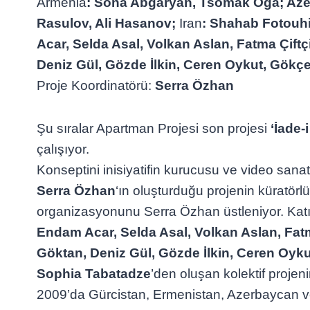
Armenia
: Sona Abgaryan, Tsomak Oga; Azer
Rasulov, Ali Hasanov;
Iran
: Shahab Fotouh
Acar, Selda Asal, Volkan Aslan, Fatma Çiftç
Deniz Gül, Gözde İlkin, Ceren Oykut, Gökç
Proje Koordinatörü:
Serra Özhan
Şu sıralar Apartman Projesi son projesi
‘İade-
çalışıyor.
Konseptini inisiyatifin kurucusu ve video sana
Serra Özhan
‘ın oluşturduğu projenin küratörl
organizasyonunu Serra Özhan üstleniyor. Katıl
Endam Acar, Selda Asal, Volkan Aslan, Fatm
Göktan, Deniz Gül, Gözde İlkin, Ceren Oyk
Sophia Tabatadze
’den oluşan kolektif projeni
2009’da Gürcistan, Ermenistan, Azerbaycan ve 