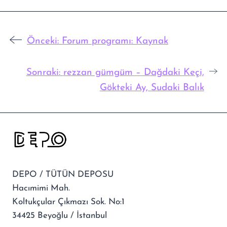
Önceki:
Forum programı: Kaynak
Sonraki:
rezzan gümgüm – Dağdaki Keçi,
Gökteki Ay, Sudaki Balık
DEPO / TÜTÜN DEPOSU
Hacımimi Mah.
Koltukçular Çıkmazı Sok. No:1
34425 Beyoğlu / İstanbul