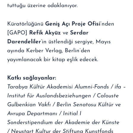
tuttuğu üzerine odaklanıyor.
Küratörlüğünü
Geniş Açı Proje Ofisi
’nden
[GAPO]
Refik Akyüz
ve
Serdar
Darendeliler
‘in üstlendiği sergiye, Mayıs
ayında Kerber Verlag, Berlin’den
yayımlanacak bir kitap eşlik edecek.
Katkı sağlayanlar:
Tarabya Kültür Akademisi Alumni-Fonds / ifa –
Institut für Auslandsbeziehungen / Calouste
Gulbenkian Vakfı / Berlin Senatosu Kültür ve
Avrupa Departmanı / Initial I
Sonderstipendium der Akademie der Künste
/ Neustart Kultur der Stiftung Kunstfonds