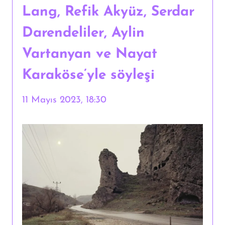
Lang, Refik Akyüz, Serdar
Darendeliler, Aylin
Vartanyan ve Nayat
Karaköse’yle söyleşi
11 Mayıs 2023, 18:30