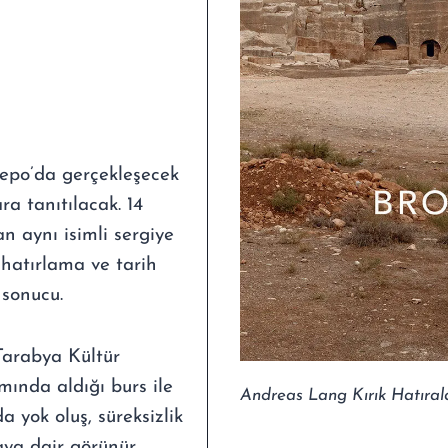
Depo’da gerçekleşecek
a tanıtılacak. 14
 aynı isimli sergiye
 hatırlama ve tarih
 sonucu.
Tarabya Kültür
ında aldığı burs ile
Andreas Lang Kırık Hatıral
 yok oluş, süreksizlik
aya dair görünür