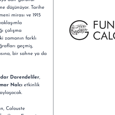
ine düşünüyor. Tarihe
meni mirası ve 1915
yaklaşımla
ğı çalışma
ki zamanın farklı
ğrafları geçmiş,
sına, bir sahne ya da
dar Darendeliler
,
mar Nalcı
etkinlik
paylaşacak.
an, Calouste