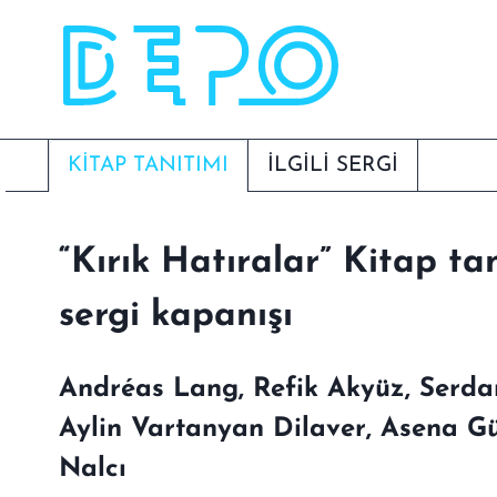
Skip
to
content
KITAP TANITIMI
İLGİLİ SERGI
“Kırık Hatıralar” Kitap ta
sergi kapanışı
Andréas Lang, Refik Akyüz, Serdar
Aylin Vartanyan Dilaver, Asena G
Nalcı