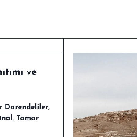
nıtımı ve
 Darendeliler,
ünal, Tamar