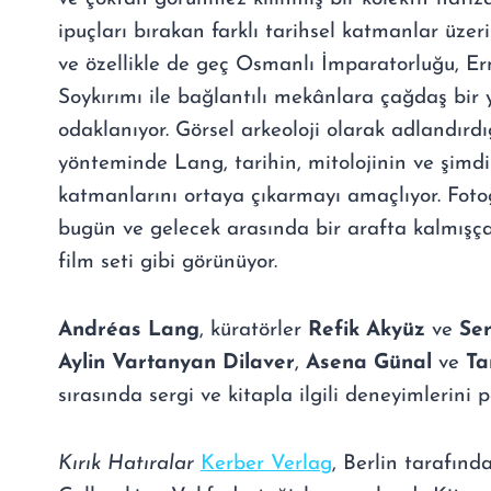
ipuçları bırakan farklı tarihsel katmanlar üzer
ve özellikle de geç Osmanlı İmparatorluğu, Er
Soykırımı ile bağlantılı mekânlara çağdaş bir 
odaklanıyor. Görsel arkeoloji olarak adlandırdı
yönteminde Lang, tarihin, mitolojinin ve şimdi
katmanlarını ortaya çıkarmayı amaçlıyor. Foto
bugün ve gelecek arasında bir arafta kalmışça
film seti gibi görünüyor.
Andréas Lang
, küratörler
Refik Akyüz
ve
Ser
Aylin Vartanyan Dilaver
,
Asena Günal
ve
Ta
sırasında sergi ve kitapla ilgili deneyimlerini 
Kırık Hatıralar
Kerber Verlag
, Berlin tarafınd