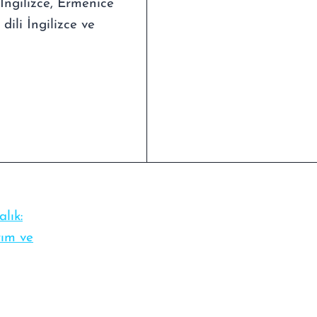
İngilizce, Ermenice
dili İngilizce ve
lık:
rım ve