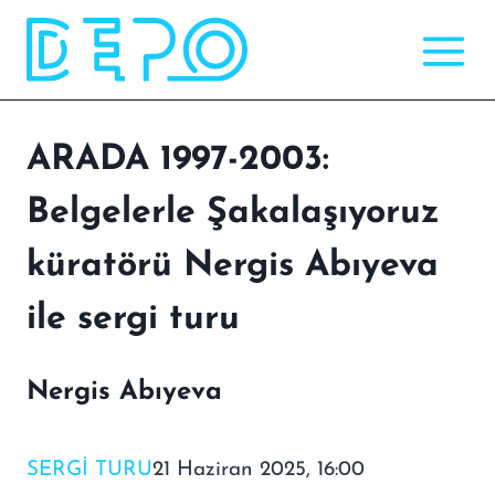
Skip
to
content
ARADA 1997-2003:
Belgelerle Şakalaşıyoruz
küratörü Nergis Abıyeva
ile sergi turu
Nergis Abıyeva
SERGI TURU
21 Haziran 2025, 16:00