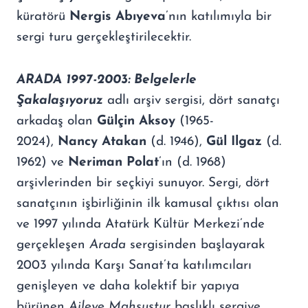
küratörü
Nergis Abıyeva
’nın katılımıyla bir
sergi turu gerçekleştirilecektir.
ARADA 1997-2003: Belgelerle
Şakalaşıyoruz
adlı arşiv sergisi, dört sanatçı
arkadaş olan
Gülçin Aksoy
(1965-
2024),
Nancy Atakan
(d. 1946),
Gül Ilgaz
(d.
1962) ve
Neriman Polat
’ın (d. 1968)
arşivlerinden bir seçkiyi sunuyor. Sergi, dört
sanatçının işbirliğinin ilk kamusal çıktısı olan
ve 1997 yılında Atatürk Kültür Merkezi’nde
gerçekleşen
Arada
sergisinden başlayarak
2003 yılında Karşı Sanat’ta katılımcıları
genişleyen ve daha kolektif bir yapıya
bürünen
Aileye Mahsustur
başlıklı sergiye