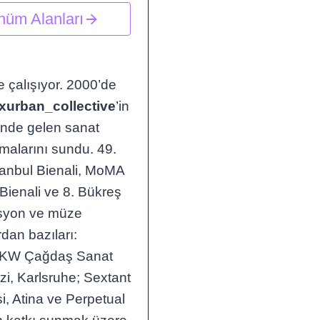
nüm Alanları
 çalışıyor. 2000’de
xurban_collective
’in
 önde gelen sanat
şmalarını sundu. 49.
İstanbul Bienali, MoMA
Bienali ve 8. Bükreş
zasyon ve müze
rdan bazıları:
 KW Çağdaş Sanat
i, Karlsruhe; Sextant
, Atina ve Perpetual