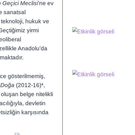
n Geçici Meclisi
’ne ev
ve sanatsal
 teknoloji, hukuk ve
Geçtiğimiz yirmi
eoliberal
zellikle Anadolu’da
maktadır.
nce gösterilmemiş,
 Doğa
(2012-16)*,
oluşan belge nitelikli
cılığıyla, devletin
tsizliğin karşısında