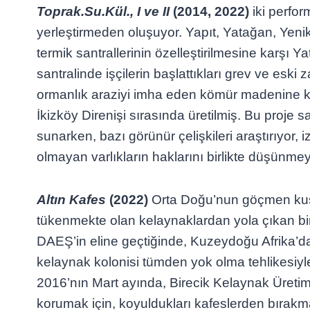
Toprak.Su.Kül., I ve II
(2014, 2022)
iki perform
yerleştirmeden oluşuyor. Yapıt, Yatağan, Yen
termik santrallerinin özelleştirilmesine karşı Y
santralinde işçilerin başlattıkları grev ve esk
ormanlık araziyi imha eden kömür madenine 
İkizköy Direnişi sırasında üretilmiş. Bu proje s
sunarken, bazı görünür çelişkileri araştırıyor, iz
olmayan varlıkların haklarını birlikte düşünme
Altın Kafes
(2022)
Orta Doğu’nun göçmen kuşla
tükenmekte olan kelaynaklardan yola çıkan bir
DAEŞ’in eline geçtiğinde, Kuzeydoğu Afrika’d
kelaynak kolonisi tümden yok olma tehlikesiyle
2016’nın Mart ayında, Birecik Kelaynak Üretim
korumak için, koyuldukları kafeslerden bırakm