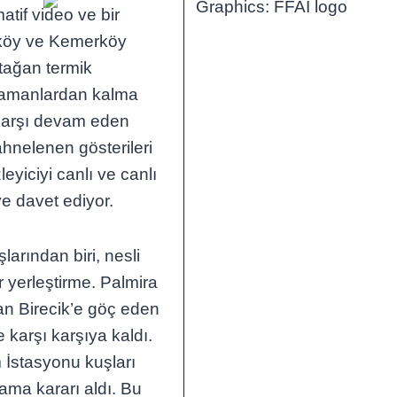
atif video ve bir
iköy ve Kemerköy
atağan termik
i zamanlardan kalma
karşı devam eden
ahnelenen gösterileri
leyiciyi canlı ve canlı
ye davet ediyor.
rından biri, nesli
 yerleştirme. Palmira
an Birecik’e göç eden
 karşı karşıya kaldı.
 İstasyonu kuşları
ama kararı aldı. Bu