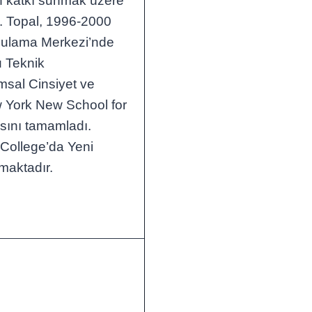
n katkı sunmak üzere
k. Topal, 1996-2000
Uygulama Merkezi’nde
u Teknik
msal Cinsiyet ve
w York New School for
sını tamamladı.
College’da Yeni
maktadır.