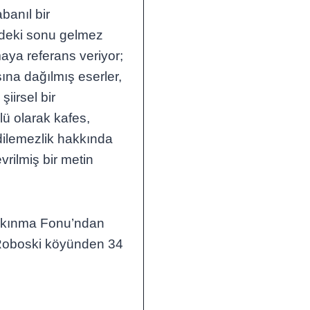
banıl bir
deki sonu gelmez
maya referans veriyor;
ına dağılmış eserler,
iirsel bir
ü olarak kafes,
edilemezlik hakkında
vrilmiş bir metin
alkınma Fonu’ndan
e Roboski köyünden 34