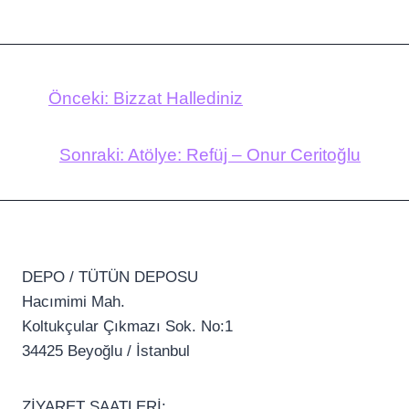
Önceki:
Bizzat Hallediniz
Sonraki:
Atölye: Refüj – Onur Ceritoğlu
DEPO / TÜTÜN DEPOSU
Hacımimi Mah.
Koltukçular Çıkmazı Sok. No:1
34425 Beyoğlu / İstanbul
ZİYARET SAATLERİ: