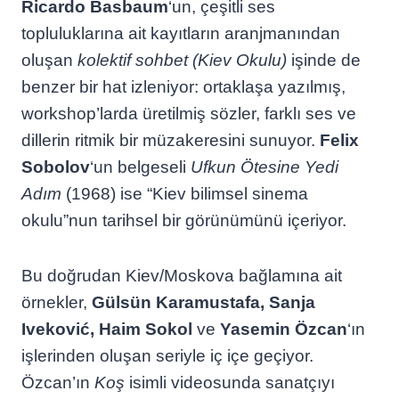
Ricardo Basbaum
‘un, çeşitli ses
topluluklarına ait kayıtların aranjmanından
oluşan
kolektif sohbet (Kiev Okulu)
işinde de
benzer bir hat izleniyor: ortaklaşa yazılmış,
workshop’larda üretilmiş sözler, farklı ses ve
dillerin ritmik bir müzakeresini sunuyor.
Felix
Sobolov
‘un belgeseli
Ufkun Ötesine Yedi
Adım
(1968) ise “Kiev bilimsel sinema
okulu”nun tarihsel bir görünümünü içeriyor.
Bu doğrudan Kiev/Moskova bağlamına ait
örnekler,
Gülsün Karamustafa, Sanja
Iveković, Haim Sokol
ve
Yasemin Özcan
‘ın
işlerinden oluşan seriyle iç içe geçiyor.
Özcan’ın
Koş
isimli videosunda sanatçıyı