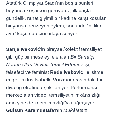
Atatürk Olimpiyat Stadı’
nın boş tribünleri
boyunca koşarken görüyoruz; ilk başta
gündelik, rahat giyimli bir kadına karşı koşulan
bir yarışa benzeyen eylem, sonunda “birlikte-
ayrı” koşu sürecini ortaya seriyor.
Sanja Iveković
‘in bireysel/kolektif temsiliyet
gibi güç bir meseleyi ele alan
Bir Sanatçı
Neden Ulus Devleti Temsil Edemez
işi,
felsefeci ve feminist
Rada Iveković
ile işitme
engelli aktris Isabelle
Voizeux
arasındaki bir
diyalog etrafında şekilleniyor. Performansı
merkez alan video “temsiliyetin imkânsızlığı
ama yine de kaçınılmazlığı”yla uğraşıyor.
Gülsün Karamustafa
‘nın
Mükâfatsız