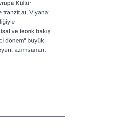
vrupa Kültür
tranzit.at, Viyana;
iğiyle
tsal ve teorik bakış
imci dönem” büyük
meyen, azımsanan,