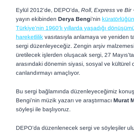
Eylül 2012’de, DEPO’da,
Roll
,
Express
ve
Bir 
yayın ekibinden
Derya Beng
i’nin
küratörlüğü
Türkiye’nin 1960’lı yıllarda yaşadığı dönüşüm
hareketlilik
vasıtasıyla anlamaya ve yeniden tar
sergi düzenleyeceğiz. Zengin arşiv malzemes
üretilecek işlerden oluşacak sergi, 27 Mayıs’ta
arasındaki dönemin siyasi, sosyal ve kültürel 
canlandırmayı amaçlıyor.
Bu sergi bağlamında düzenleyeceğimiz konuş
Bengi’nin müzik yazarı ve araştırmacı
Murat M
söyleşi ile başlıyoruz.
DEPO’da düzenlenecek sergi ve söyleşiler ulu