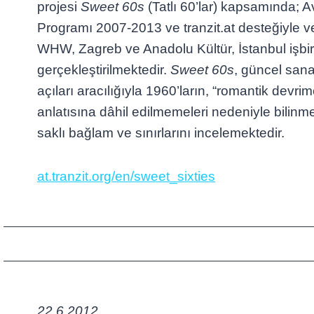
projesi
Sweet 60s
(Tatlı 60’lar) kapsamında; A
Programı 2007-2013 ve tranzit.at desteğiyle ve 
WHW, Zagreb ve Anadolu Kültür, İstanbul işbirl
gerçekleştirilmektedir.
Sweet 60s
, güncel sana
açıları aracılığıyla 1960’ların, “romantik devr
anlatısına dâhil edilmemeleri nedeniyle bilin
saklı bağlam ve sınırlarını incelemektedir.
at.tranzit.org/en/sweet_sixties
22.6.2012