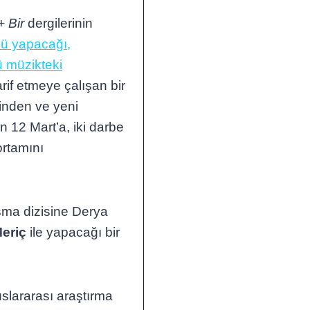
+ Bir
dergilerinin
nü yapacağı,
ü müzikteki
if etmeye çalışan bir
inden ve yeni
n 12 Mart’a, iki darbe
ortamını
ma dizisine Derya
eriç
ile yapacağı bir
slararası araştırma