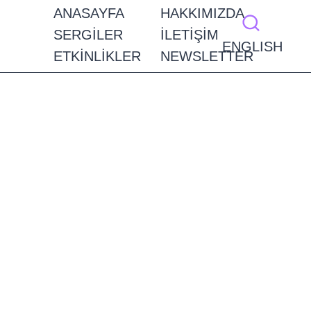
ANASAYFA
HAKKIMIZDA
SERGILER
İLETIŞIM
ENGLISH
ETKINLIKLER
NEWSLETTER