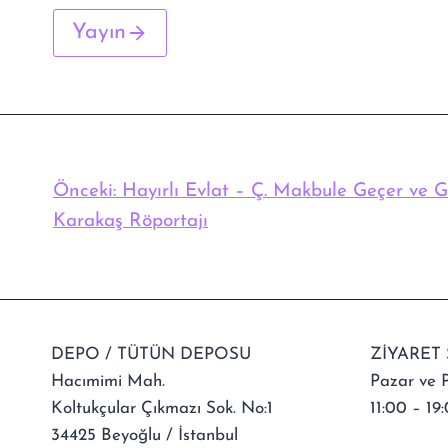
Yayın
Önceki:
Hayırlı Evlat – Ç. Makbule Geçer ve 
Karakaş Röportajı
DEPO / TÜTÜN DEPOSU
ZİYARET 
Hacımimi Mah.
Pazar ve P
Koltukçular Çıkmazı Sok. No:1
11:00 – 19:
34425 Beyoğlu / İstanbul