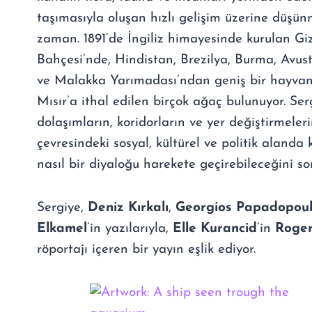
taşımasıyla oluşan hızlı gelişim üzerine düşün
zaman. 1891’de İngiliz himayesinde kurulan G
Bahçesi’nde, Hindistan, Brezilya, Burma, Avu
ve Malakka Yarımadası’ndan geniş bir hayvan 
Mısır’a ithal edilen birçok ağaç bulunuyor. Se
dolaşımların, koridorların ve yer değiştirmeleri
çevresindeki sosyal, kültürel ve politik alanda
nasıl bir diyaloğu harekete geçirebileceğini so
Sergiye,
Deniz Kırkalı
,
Georgios Papadopou
Elkamel
’in yazılarıyla,
Elle Kurancid
’in
Roger
röportajı içeren bir yayın eşlik ediyor.