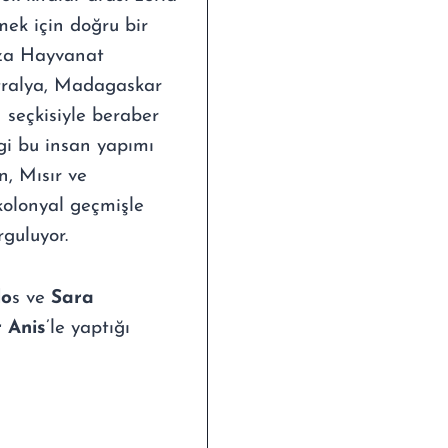
mek için doğru bir
iza Hayvanat
stralya, Madagaskar
seçkisiyle beraber
rgi bu insan yapımı
n, Mısır ve
 kolonyal geçmişle
rguluyor.
lo
s ve
Sara
 Anis
’le yaptığı