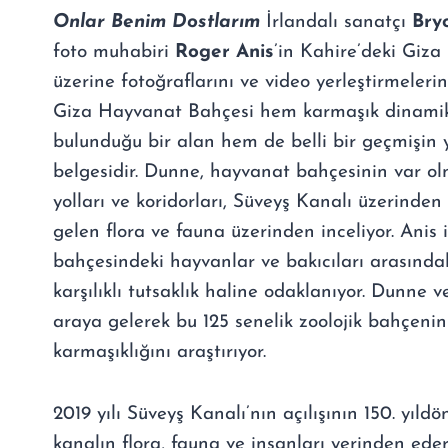
Onlar Benim Dostlarım
İrlandalı sanatçı
Bry
foto muhabiri
Roger Anis
’in Kahire’deki Giz
üzerine fotoğraflarını ve video yerleştirmelerini
Giza Hayvanat Bahçesi hem karmaşık dinamik
bulunduğu bir alan hem de belli bir geçmişin
belgesidir. Dunne, hayvanat bahçesinin var o
yolları ve koridorları, Süveyş Kanalı üzerinden 
gelen flora ve fauna üzerinden inceliyor. Anis
bahçesindeki hayvanlar ve bakıcıları arasındak
karşılıklı tutsaklık haline odaklanıyor. Dunne ve 
araya gelerek bu 125 senelik zoolojik bahçenin 
karmaşıklığını araştırıyor.
2019 yılı Süveyş Kanalı’nın açılışının 150. yıl
kanalın flora, fauna ve insanları yerinden eder