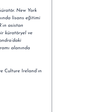
küratör. New York
nında lisans eğitimi
R’ın asistan
ir küratöryel ve
Londra’daki
uramı alanında
e Culture Ireland’ın