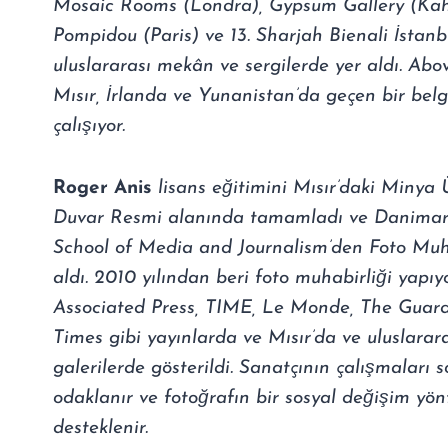
Mosaic Rooms (Londra), Gypsum Gallery (Kahi
Pompidou (Paris) ve 13. Sharjah Bienali İstan
uluslararası mekân ve sergilerde yer aldı. Abo
Mısır, İrlanda ve Yunanistan’da geçen bir belg
çalışıyor.
Roger Anis
lisans eğitimini Mısır’daki Minya 
Duvar Resmi alanında tamamladı ve Danimar
School of Media and Journalism’den Foto Muha
aldı. 2010 yılından beri foto muhabirliği yapıy
Associated Press, TIME, Le Monde, The Guar
Times gibi yayınlarda ve Mısır’da ve uluslarar
galerilerde gösterildi. Sanatçının çalışmaları 
odaklanır ve fotoğrafın bir sosyal değişim yö
desteklenir.