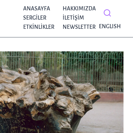
ANASAYFA
HAKKIMIZDA
SERGILER
İLETIŞIM
ENGLISH
ETKINLIKLER
NEWSLETTER