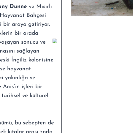
ony Dunne
ve Mısırlı
a Hayvanat Bahçesi
 bir araya getiriyor.
lerin bir arada
 yaşayan sonucu ve
lmasını sağlayan
eski İngiliz kolonisine
 ise hayvanat
i yakınlığa ve
Anis’in işleri bir
tarihsel ve kültürel
dönümü, bu sebepten de
ek kıtalar arası zorla