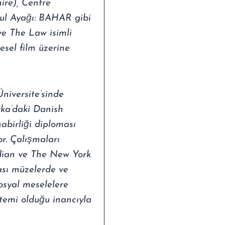
re), Centre
bul Ayağı: BAHAR gibi
ve The Law isimli
esel film üzerine
Üniversite’sinde
ka’daki Danish
birliği diploması
or. Çalışmaları
dian ve The New York
ası müzelerde ve
sosyal meselelere
ntemi olduğu inancıyla