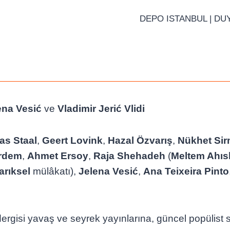
DEPO ISTANBUL |
DU
ena Vesić
ve
Vladimir Jerić Vlidi
as Staal
,
Geert Lovink
,
Hazal Özvarış
,
Nükhet Si
erdem
,
Ahmet Ersoy
,
Raja Shehadeh
(
Meltem Ahıs
rıksel
mülâkatı),
Jelena Vesić
,
Ana Teixeira Pinto
rgisi yavaş ve seyrek yayınlarına, güncel popülist