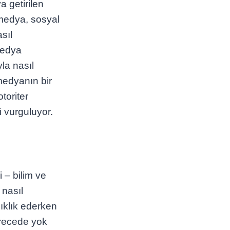
a getirilen
 medya, sosyal
asıl
 medya
la nasıl
medyanın bir
toriter
i vurguluyor.
i – bilim ve
 nasıl
nıklık ederken
erecede yok