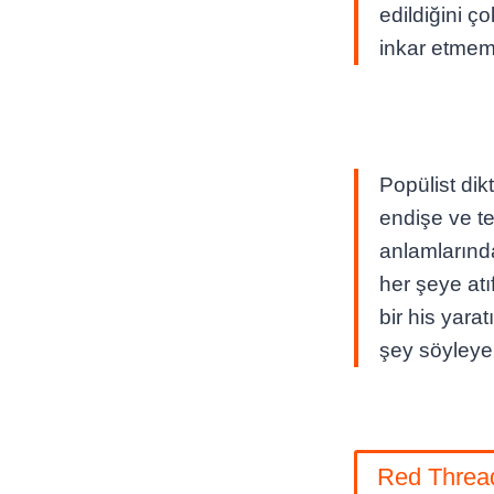
edildiğini ç
inkar etmem
Popülist dik
endişe ve te
anlamlarında
her şeye atı
bir his yara
şey söyleyebi
Red Threa