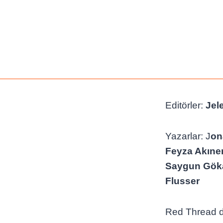
Editörler:
Jel
Yazarlar: J
on
Feyza Akın
Saygun Göka
Flusser
Red Thread de