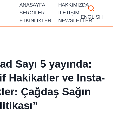
ANASAYFA
HAKKIMIZDA
SERGILER
İLETIŞIM
ENGLISH
ETKINLIKLER
NEWSLETTER
ad Sayı 5 yayında:
if Hakikatler ve Insta-
kler: Çağdaş Sağın
itikası”