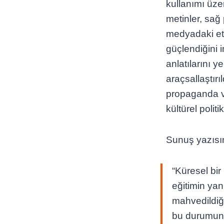
kullanımı üze
metinler, sağ
medyadaki etki
güçlendiğini 
anlatılarını 
araçsallaştır
propaganda ve
kültürel poli
Sunuş yazısı
“Küresel bir
eğitimin yan
mahvedildiği
bu durumun 