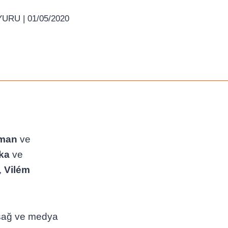
YURU
| 01/05/2020
rman
ve
ka
ve
,
Vilém
 sağ ve medya