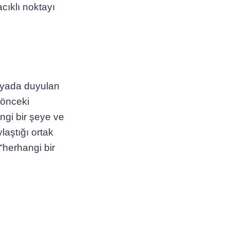
cıklı noktayı
dünyada duyulan
 önceki
ngi bir şeye ve
laştığı ortak
 “herhangi bir