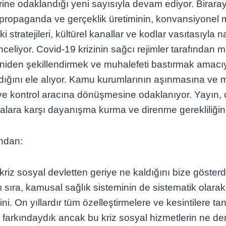
rine odaklandığı yeni sayısıyla devam ediyor. Biraray
 propaganda ve gerçeklik üretiminin, konvansiyonel
 stratejileri, kültürel kanallar ve kodlar vasıtasıyla n
inceliyor. Covid-19 krizinin sağcı rejimler tarafından
yeniden şekillendirmek ve muhalefeti bastırmak amacıy
ıldığını ele alıyor. Kamu kurumlarının aşınmasına ve 
 kontrol aracına dönüşmesine odaklanıyor. Yayın, o
tikalara karşı dayanışma kurma ve direnme gerekliliğin
ndan:
 kriz sosyal devletten geriye ne kaldığını bize gösterd
ı sıra, kamusal sağlık sisteminin de sistematik olarak
ni. On yıllardır tüm özelleştirmelere ve kesintilere ta
farkındaydık ancak bu kriz sosyal hizmetlerin ne d