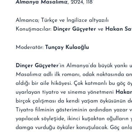
Almanya Masalımız
, 2024, 118’
Almanca; Türkçe ve İngilizce altyazılı
Konuşmacılar:
Dinçer Güçyeter
ve
Hakan Sa
Moderatör:
Tunçay Kulaoğlu
Dinçer Güçyeter
’in Almanya’da büyük yankı 
Masalımız
adlı ilk romanı, odak noktasında a
aldığı bir aile hikâyesi. Çok katmanlı bu göç 
uyarlayan tiyatro ve sinema yönetmeni
Hakan
birçok çalışması da kendi yaşam öyküsünün deri
Tiyatro filminin gösteriminin ardından yazar
yapılacak söyleşide, ikinci kuşaktan oğulların 
damga vurduğu öyküler konuşulacak. Göç anla