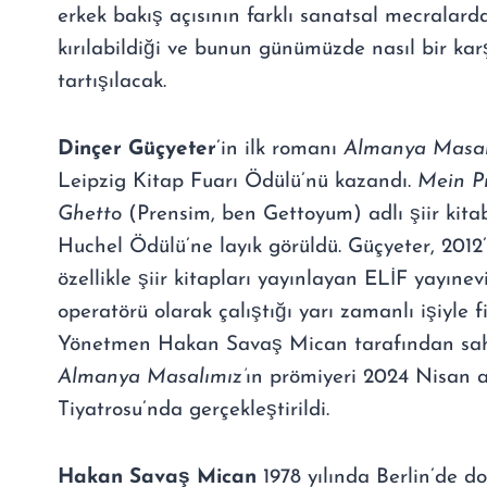
erkek bakış açısının farklı sanatsal mecralard
kırılabildiği ve bunun günümüzde nasıl bir karş
tartışılacak.
Dinçer Güçyeter
’in ilk romanı
Almanya Masal
Leipzig Kitap Fuarı Ödülü’nü kazandı.
Mein Pr
Ghetto
(Prensim, ben Gettoyum) adlı şiir kita
Huchel Ödülü’ne layık görüldü. Güçyeter, 2012
özellikle şiir kitapları yayınlayan ELİF yayınev
operatörü olarak çalıştığı yarı zamanlı işiyle f
Yönetmen Hakan Savaş Mican tarafından sa
Almanya Masalımız’
ın prömiyeri 2024 Nisan 
Tiyatrosu’nda gerçekleştirildi.
Hakan Savaş Mican
1978 yılında Berlin’de d