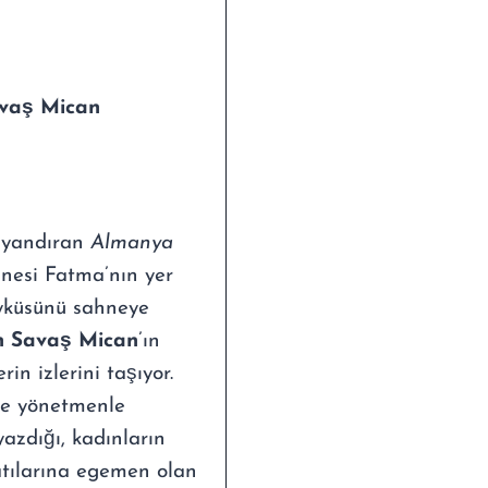
vaş Mican
uyandıran
Almanya
nnesi Fatma’nın yer
öyküsünü sahneye
 Savaş Mican
’ın
n izlerini taşıyor.
 ve yönetmenle
yazdığı, kadınların
tılarına egemen olan