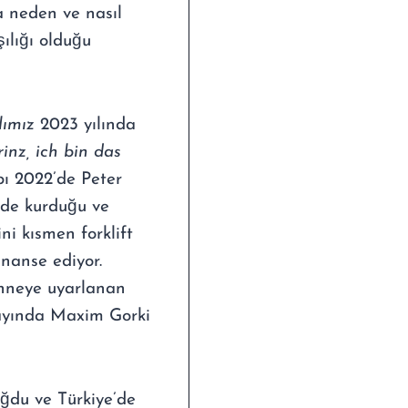
a neden ve nasıl
ılığı olduğu
ımız
2023 yılında
inz, ich bin das
bı 2022’de Peter
’de kurduğu ve
ini kısmen forklift
inanse ediyor.
hneye uyarlanan
ayında Maxim Gorki
oğdu ve Türkiye’de