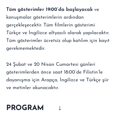
T
ü
m g
ö
sterimler 19:00
’
da ba
ş
layacak
ve
konuşmalar gösterimlerin ardından
gerçekleşecektir. Tüm filmlerin gösterimi
Türkçe ve İngilizce altyazılı olarak yapılacaktır.
Tüm gösterimler ücretsiz olup katılım için kayıt
gerekmemektedir.
24 Şubat ve 20 Nisan Cumartesi günleri
gösterimlerden önce saat 18:00’de Filistin’le
dayanışma için Arapça, İngilizce ve Türkçe şiir
ve metinler okunacaktır.
PROGRAM ↓