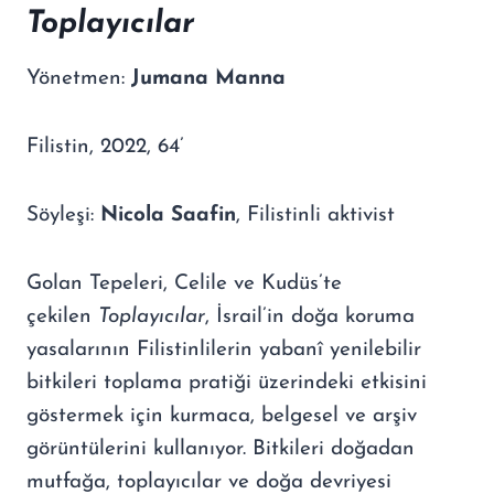
Toplay
ı
c
ı
lar
Yönetmen:
Jumana Manna
Filistin, 2022, 64’
Söyleşi:
Nicola Saafin
, Filistinli aktivist
Golan Tepeleri, Celile ve Kudüs’te
çekilen
Toplay
ı
c
ı
lar
, İsrail’in doğa koruma
yasalarının Filistinlilerin yabanî yenilebilir
bitkileri toplama pratiği üzerindeki etkisini
göstermek için kurmaca, belgesel ve arşiv
görüntülerini kullanıyor. Bitkileri doğadan
mutfağa, toplayıcılar ve doğa devriyesi