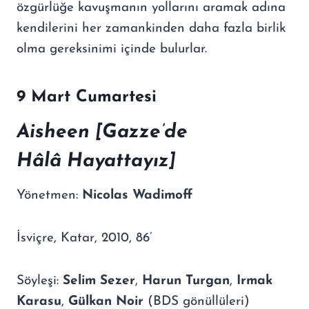
özgürlüğe kavuşmanın yollarını aramak adına
kendilerini her zamankinden daha fazla birlik
olma gereksinimi içinde bulurlar.
9 Mart Cumartesi
Aisheen [Gazze
’
de
H
â
l
â
Hayattay
ı
z]
Yönetmen:
Nicolas Wadimoff
İsviçre, Katar, 2010, 86’
Söyleşi:
Selim Sezer
,
Harun Turgan
,
Irmak
Karasu
,
Gülkan Noir
(BDS gönüllüleri)