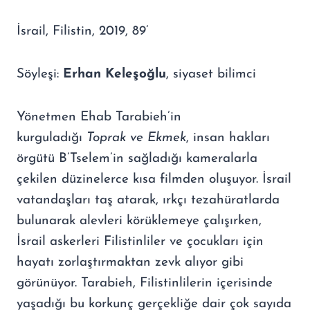
İsrail, Filistin, 2019, 89’
Söyleşi:
Erhan Kele
ş
o
ğ
lu
, siyaset bilimci
Yönetmen Ehab Tarabieh’in
kurguladığı
Toprak ve Ekmek
, insan hakları
örgütü B’Tselem’in sağladığı kameralarla
çekilen düzinelerce kısa filmden oluşuyor. İsrail
vatandaşları taş atarak, ırkçı tezahüratlarda
bulunarak alevleri körüklemeye çalışırken,
İsrail askerleri Filistinliler ve çocukları için
hayatı zorlaştırmaktan zevk alıyor gibi
görünüyor. Tarabieh, Filistinlilerin içerisinde
yaşadığı bu korkunç gerçekliğe dair çok sayıda