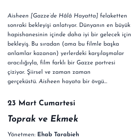
Aisheen [Gazze
’
de H
â
l
â
Hayatta]
felaketten
sonraki bekleyişi anlatıyor. Dünyanın en büyük
hapishanesinin içinde daha iyi bir gelecek için
bekleyiş. Bu sıradan (ama bu filmle başka
anlamlar kazanan) yerlerdeki karşılaşmalar
aracılığıyla, film farklı bir Gazze portresi
çiziyor. Şiirsel ve zaman zaman
gerçeküstü.
Aisheen
hayata bir övgü…
23 Mart Cumartesi
Toprak ve Ekmek
Yönetmen:
Ehab Tarabieh