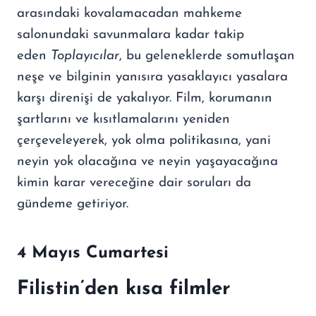
arasındaki kovalamacadan mahkeme
salonundaki savunmalara kadar takip
eden
Toplay
ı
c
ı
lar
, bu geleneklerde somutlaşan
neşe ve bilginin yanısıra yasaklayıcı yasalara
karşı direnişi de yakalıyor. Film, korumanın
şartlarını ve kısıtlamalarını yeniden
çerçeveleyerek, yok olma politikasına, yani
neyin yok olacağına ve neyin yaşayacağına
kimin karar vereceğine dair soruları da
gündeme getiriyor.
4 Mayı
s Cumartesi
Filistin
’
den k
ı
sa filmler