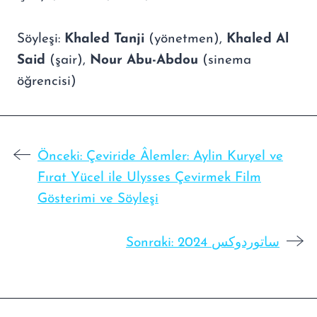
Söyleşi:
Khaled Tanji
(yönetmen),
Khaled Al
Said
(şair),
Nour Abu-Abdou
(sinema
öğrencisi)
Önceki:
Çeviride Âlemler: Aylin Kuryel ve
Fırat Yücel ile Ulysses Çevirmek Film
Gösterimi ve Söyleşi
Sonraki:
2024 ساتوردوكس