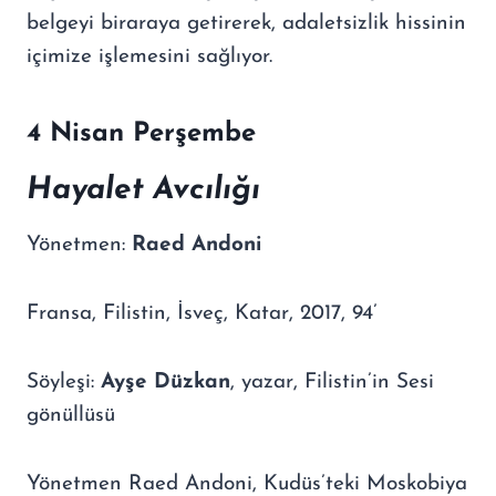
belgeyi biraraya getirerek, adaletsizlik hissinin
içimize işlemesini sağlıyor.
4 Nisan Per
ş
embe
Hayalet Avc
ı
l
ığı
Yönetmen:
Raed Andoni
Fransa, Filistin, İsveç, Katar, 2017, 94’
Söyleşi:
Ayşe Düzkan
, yazar, Filistin’in Sesi
gönüllüsü
Yönetmen Raed Andoni, Kudüs’teki Moskobiya