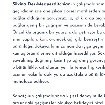
Silvina Der-Meguerditchian
‘ın çalışmaların
geçirdiğimizde öne çıkan görsel motiflerden bir
bağlar olduğunu görüyoruz. İp, iplik, örgü biç
bağlar geniş bir çağrışım yelpazesini de berab
Öncelikle organik bir yapıyı akla getiriyor bu
sinir yapıları, kan, örümcek ağı gibi benzeştir
bütünlüğe, dokuya, kimi zaman da içiçe geçmişl
kumaş örüntülerine ait olduğu hissediliyor. Sö
savrulmuş, dağılmış, kesintiye uğramış görünü
o bütünlükle, ait olunan yer ile temas hiç kesil
ucunun yakınlardaki ya da uzaktaki o bütünlük
muhafaza ediliyor.
Sanatçının çalışmalarında kişisel deneyim ile k
arasındaki geçişmeler oldukça belirleyici niteli