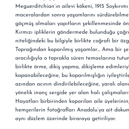
Meguerditchian’ın ailevi kökeni, 1915 Soykırımı
maceralardan sonra yaşamlarını sürdürebilmek
göçmüş olmaları yapıtların şekillenmesinde ön
Kırmızı ipliklerin göndermede bulunduğu çağr
niteliğindeki bu bilgiyle birlikte coğrafi bir öz
Toprağından koparılmış yaşamlar… Ama bir şeki
aracılığıyla o toprakla süren temaslarına tutu
birlikte örme, dikiş yapma, dikişleme edimleriy
kapanabileceğine, bu koparılmışlığın iyileştiril
azından acının dindirilebileceğine, yaralı ola
yönelik inanç sergide yer alan halı çalışmaları
Hayatları birbirinden koparılan aile üyelerinin
hemşerilerin fotoğrafları Anadolu’ya ait dokum
aynı düzlem üzerinde biraraya getiriliyor.