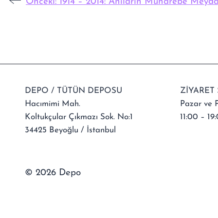
Önceki:
1914 – 2014: Anıların Muharebe Meyda
DEPO / TÜTÜN DEPOSU
ZİYARET 
Hacımimi Mah.
Pazar ve P
Koltukçular Çıkmazı Sok. No:1
11:00 – 19:
34425 Beyoğlu / İstanbul
© 2026 Depo