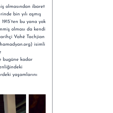
miş olmasından ibaret
rinde bin yılı aşmış
in 1915’ten bu yana yok
linmiş olması da kendi
 tarihçi Vahé Tachjian
amadyan.org) isimli
e
rce bugüne kadar
enliğindeki
rdeki yaşamlarını