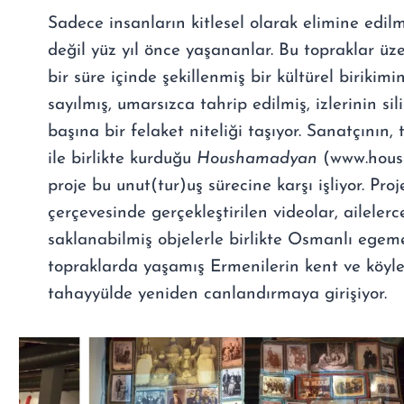
Sadece insanların kitlesel olarak elimine edil
değil yüz yıl önce yaşananlar. Bu topraklar üze
bir süre içinde şekillenmiş bir kültürel birikim
sayılmış, umarsızca tahrip edilmiş, izlerinin si
başına bir felaket niteliği taşıyor. Sanatçının,
ile birlikte kurduğu
Houshamadyan
(www.housh
proje bu unut(tur)uş sürecine karşı işliyor. Proj
çerçevesinde gerçekleştirilen videolar, ailele
saklanabilmiş objelerle birlikte Osmanlı egem
topraklarda yaşamış Ermenilerin kent ve köyle
tahayyülde yeniden canlandırmaya girişiyor.