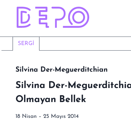
Skip
to
content
SERGI
Silvina Der-Meguerditchian
Silvina Der-Meguerditchia
Olmayan Bellek
18 Nisan – 25 Mayıs 2014