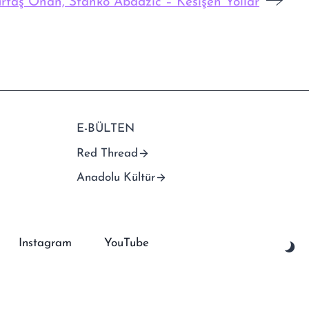
rtaş Onan, Stanko Abadžić – Kesişen Yollar
E-BÜLTEN
Red Thread
Anadolu Kültür
Instagram
YouTube