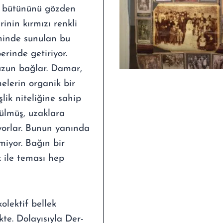
ın bütününü gözden
inin kırmızı renkli
iminde sunulan bu
erinde getiriyor.
 uzun bağlar. Damar,
melerin organik bir
ik niteliğine sahip
külmüş, uzaklara
yorlar. Bunun yanında
miyor. Bağın bir
 ile teması hep
olektif bellek
kte. Dolayısıyla Der-