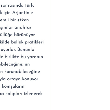
 sonrasında türlü
 için Arjantin’e
emli bir etken.
ışımlar anahtar
güllüğe bürünüyor.
lde bellek pratikleri
nuyorlar. Bununla
le birlikte bu yaranın
ebileceğine, en
nın korunabileceğine
yla ortaya konuyor.
, komşuların,
a kalıpları izlenerek