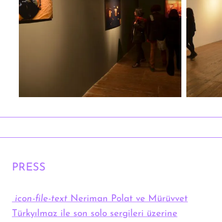
PRESS
icon-file-text
Neriman Polat ve Mürüvvet
Türkyılmaz ile son solo sergileri üzerine