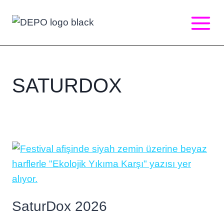
Skip
to
content
SATURDOX
SaturDox 2026